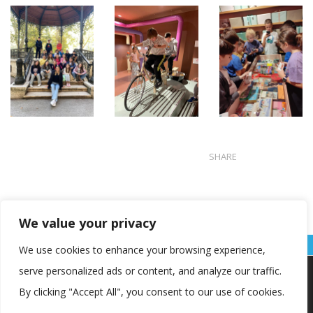
SHARE
We value your privacy
We use cookies to enhance your browsing experience,
serve personalized ads or content, and analyze our traffic.
Koristimo kolačiće kako bismo vam pružili najbolje iskustvo na
našoj web stranici.
By clicking "Accept All", you consent to our use of cookies.
Informacije o kolačićima koje koristimo ili opcije za
isključivanje kolačića možete pronaći u
postavkama
.