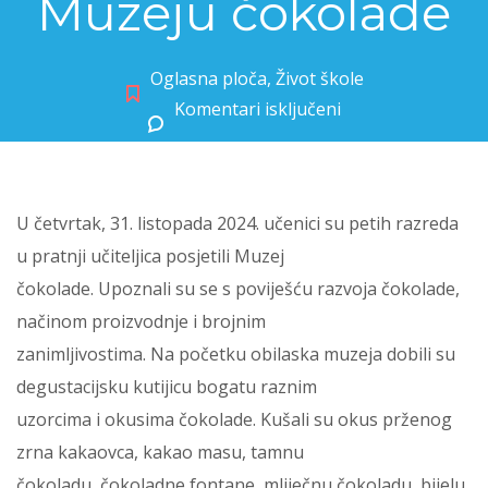
Muzeju čokolade
Oglasna ploča
,
Život škole
Komentari isključeni
za Učenici petih razreda u posjetu Muzeju čokolade
U četvrtak, 31. listopada 2024. učenici su petih razreda
u pratnji učiteljica posjetili Muzej
čokolade. Upoznali su se s poviješću razvoja čokolade,
načinom proizvodnje i brojnim
zanimljivostima. Na početku obilaska muzeja dobili su
degustacijsku kutijicu bogatu raznim
uzorcima i okusima čokolade. Kušali su okus prženog
zrna kakaovca, kakao masu, tamnu
čokoladu, čokoladne fontane, mliječnu čokoladu, bijelu