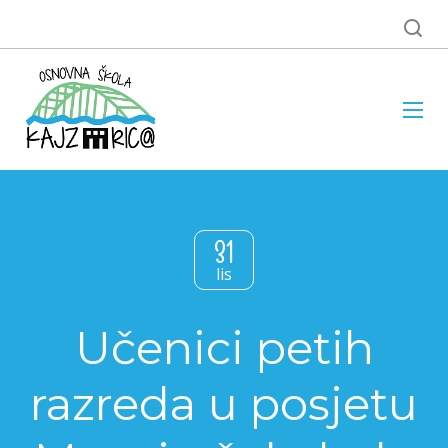
31
lis
Učenici petih
razreda u posjetu