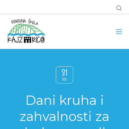
31
lis
Dani kruha i
zahvalnosti za