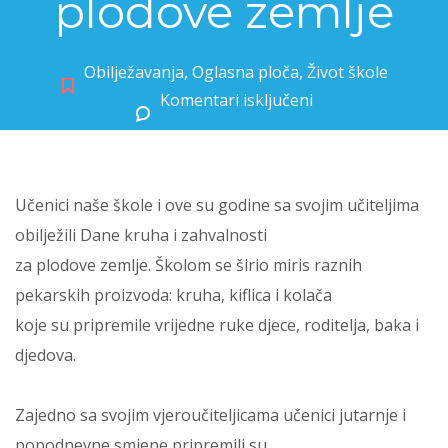
plodove zemlje
Obilježavanja
,
Oglasna ploča
,
Život škole
Komentari isključeni
za Dani kruha i zahvalnosti za plodove zemlje
Učenici naše škole i ove su godine sa svojim učiteljima
obilježili Dane kruha i zahvalnosti
za plodove zemlje. Školom se širio miris raznih
pekarskih proizvoda: kruha, kiflica i kolača
koje su pripremile vrijedne ruke djece, roditelja, baka i
djedova.
Zajedno sa svojim vjeroučiteljicama učenici jutarnje i
popodnevne smjene pripremili su