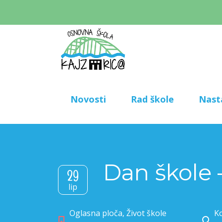
Novosti
Rad škole
Nast
Dan škole 
29
lip
Oglasna ploča
,
Život škole
Ko