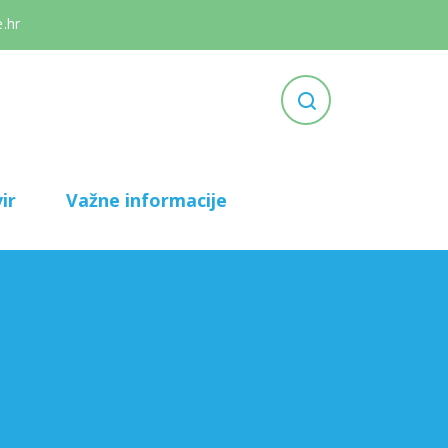
.hr
ir
Važne informacije