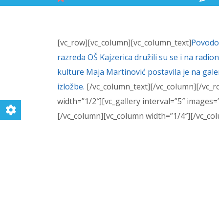
[vc_row][vc_column][vc_column_text]
Povod
razreda
OŠ Kajzerica
družili su se i na radio
kulture
Maja Martinović
postavila je na gal
izložbe
.
[/vc_column_text][/vc_column][/vc_
width=”1/2″][vc_gallery interval=”5″ image
[/vc_column][vc_column width=”1/4″][/vc_co