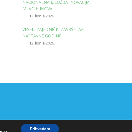
NACIONALNA IZLOŽBA INOVACIJA
MLADIH INOVA
12. lipnja 2026.
VESELI ZAJEDNIČKI ZAVRŠETAK
NASTAVNE GODINE
12. lipnja 2026.
Prihvaćam
kama
.