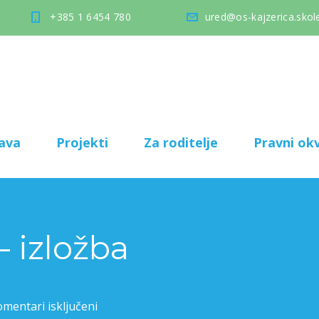
+385 1 6454 780
ured@os-kajzerica.skole
ava
Projekti
Za roditelje
Pravni okv
– izložba
mentari isključeni
za Dan škole – izložba