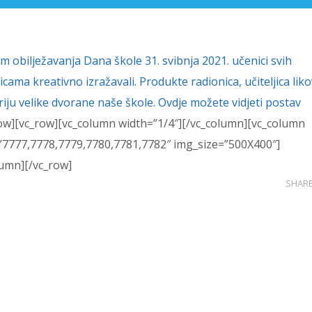
om
obilježavanja
Dana škole
31.
s
vibnja 2021.
učenici svih
nicama kreativno izražavali. Produkte radionica, učiteljica lik
eriju velike dvorane naše škole.
Ovdje možete vidjeti
postav
row][vc_row][vc_column width=”1/4″][/vc_column][vc_column
s=”7777,7778,7779,7780,7781,7782″ img_size=”500X400″]
lumn][/vc_row]
SHAR