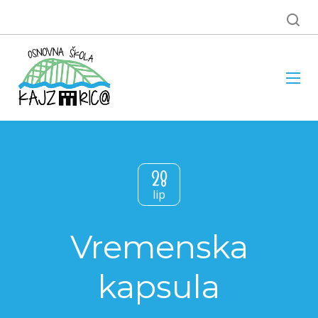
28
lip
Vremenska
kapsula