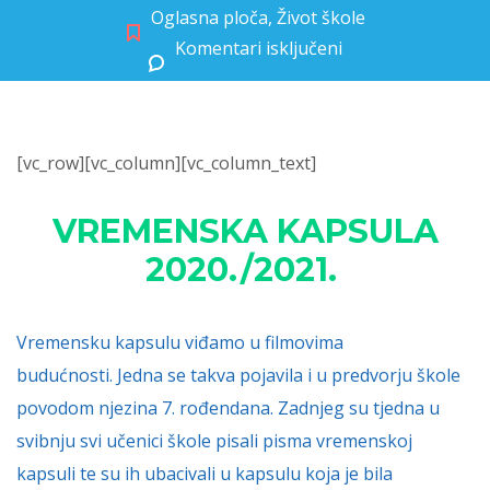
Oglasna ploča
,
Život škole
Komentari isključeni
za Vremenska kapsula
[vc_row][vc_column][vc_column_text]
VREMENSKA KAPSULA
2020./2021.
Vremensku kapsulu viđamo u filmovima
budućnosti.
Jedna
se
takva pojavila i u predvorju škole
povodom njezina
7.
rođendana.
Zadnjeg su tjedna u
svibnj
u svi učenici škole pisali pisma vremenskoj
kapsuli te su ih
ubacivali u kapsulu koja je bila