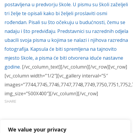
postavljena u predvorju škole. U pismu su školi zaželjeli
tri želje te opisali kako bi željeli proslavi
t
i osmi
rođendan. Pisali su što očekuju u budućnosti, čemu se
nadaju i što predviđaju.
Predstavnici
su
razrednih odjela
ubacili
svoja pisma u kojima se nalazi i njihova razredna
fotografija.
Kapsula će biti spremljena na tajnovito
mjesto škole, a pisma će biti otvorena iduće nastavne
godine.
[/vc_column_text][/vc_column][/vc_row][vc_row]
[vc_column width=”1/2″][vc_gallery interval=”5″
images=”7744,7745,7746,7747,7748,7749,7750,7751,7752,
img_size=”500X400″][/vc_column][/vc_row]
SHARE
We value your privacy