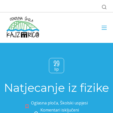
29
lip
Natjecanje iz fizike
Oglasna ploča
,
Školski uspjesi
Komentari isključeni
za Natjecanje iz fizike