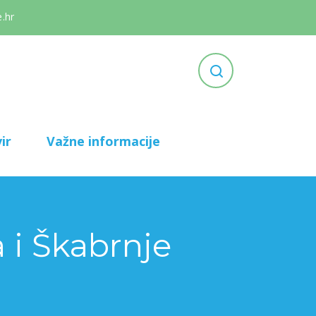
.hr
ir
Važne informacije
 i Škabrnje