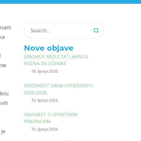
 osam
ska
Nove objave
d
ERASMUS: REZULTATI JAVNOG
POZIVA ZA UČENIKE
ine
18. lipnja 2026.
SVEČANOST DANA USPJEŠNOSTI
2025./2026.
dinu
16. lipnja 2026.
svih
OBAVIJEST O SPORTSKIM
PRAZNICIMA
15. lipnja 2026.
 je