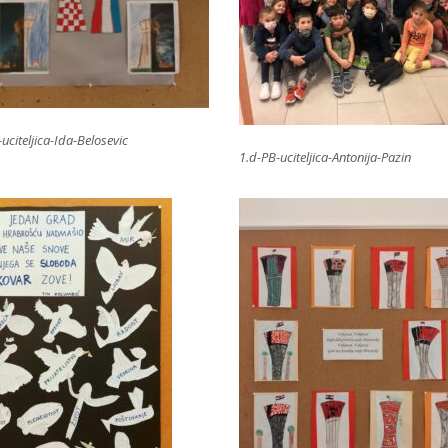
uciteljica-Ida-Belosevic
1.d-PB-uciteljica-Antonija-Pazin