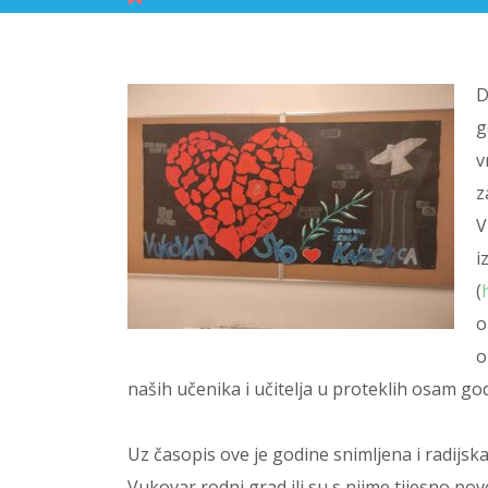
D
g
v
z
V
i
(
o
o
naših učenika i učitelja u proteklih osam go
Uz časopis ove je godine snimljena i radijska 
Vukovar rodni grad ili su s njime tijesno p