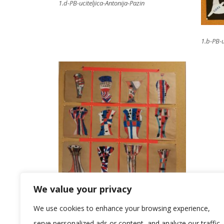
1.d-PB-uciteljica-Antonija-Pazin
1.b-PB-u
We value your privacy
1.a-uciteljice-Gabrijela-Zagorscak-Perokovic-i-
We use cookies to enhance your browsing experience,
Lucija-Smolkovic
serve personalized ads or content, and analyze our traffic.