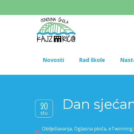
Novosti
Rad škole
Nast
Dan sjećan
20
stu
Obilježavanja
,
Oglasna ploča
,
eTwinning