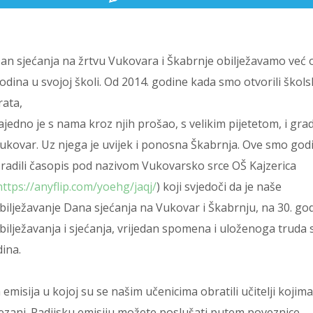
an sjećanja na žrtvu Vukovara i Škabrnje obilježavamo već
odina u svojoj školi. Od 2014. godine kada smo otvorili škol
rata,
ajedno je s nama kroz njih prošao, s velikim pijetetom, i gra
ukovar. Uz njega je uvijek i ponosna Škabrnja. Ove smo god
zradili časopis pod nazivom Vukovarsko srce OŠ Kajzerica
https://anyflip.com/yoehg/jaqj/
) koji svjedoči da je naše
bilježavanje Dana sjećanja na Vukovar i Škabrnju, na 30. go
bilježavanja i sjećanja, vrijedan spomena i uloženoga truda 
dina.
emisija u kojoj su se našim učenicima obratili učitelji kojima
ovezani. Radijsku emisiju možete poslušati putem poveznice