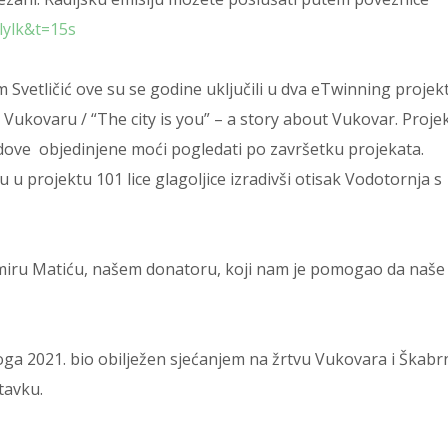
lylk&t=15s
om Svetličić ove su se godine uključili u dva eTwinning projekt
 o Vukovaru / “The city is you” – a story about Vukovar. Proje
adove objedinjene moći pogledati po završetku projekata.
ju u projektu 101 lice glagoljice izradivši otisak Vodotornja s
miru Matiću, našem donatoru, koji nam je pomogao da naše
noga 2021. bio obilježen sjećanjem na žrtvu Vukovara i Škabrn
tavku.