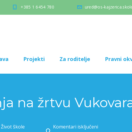
+385 1 6454 780
ured@os-kajzerica.skole
ava
Projekti
Za roditelje
Pravni okv
ja na žrtvu Vukovara
,
Život škole
Komentari isključeni
za Dan sjećanja na žrtvu Vukovara i Škabrnje