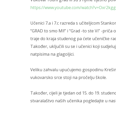
https://www.youtube.com/watch?v=Oxr2kgg
Učenici 7.a i 7.c razreda s učiteljicom Stank
“
GRAD to smo MI!” i
“Grad -to ste Vi” -priča
traje do kraja studenog pa ćete učeničke r
Također, uključili su se i učenici koji sudjelu
natpisima na glagoljici.
Veliku zahvalu upućujemo gospodinu Kreši
vukovarsko srce stoji na pročelju škole.
Također, cijeli je tjedan od 15. do 19. stude
stvaralaštvo naših učenika pogledajte u nas