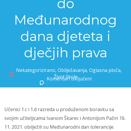
do
Međunarodnog
dana djeteta i
dječjih prava
Nekategorizirano
,
Obilježavanja
,
Oglasna ploča
,
Život škole
Komentari isključeni
za Od Međunarodng dana tolerancije do Međunarodnog dana djeteta i dječjih prava
Učenici 1.c i 1.d razreda u produženom boravku sa
svojim učiteljicama Ivanom Škarec i Antonijom Pažin 16.
11. 2021. obilježili su Međunarodni dan tolerancije.