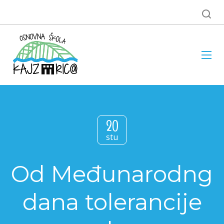
20
stu
Od Međunarodng
dana tolerancije