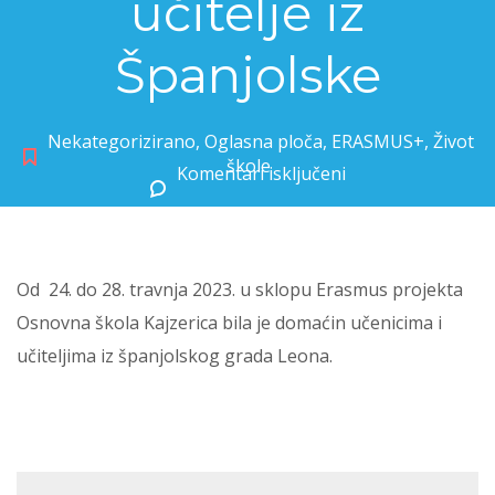
učitelje iz
Španjolske
Nekategorizirano
,
Oglasna ploča
,
ERASMUS+
,
Život
škole
Komentari isključeni
za OŠ Kajzerica ugostila učenike i učitelje iz Španjolske
Od 24. do 28. travnja 2023. u sklopu Erasmus projekta
Osnovna škola Kajzerica bila je domaćin učenicima i
učiteljima iz španjolskog grada Leona.