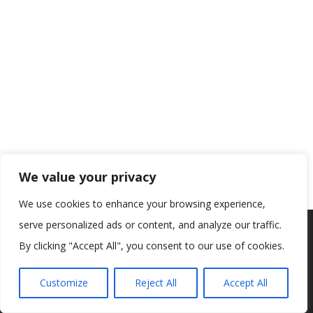
We value your privacy
We use cookies to enhance your browsing experience,
serve personalized ads or content, and analyze our traffic.
Koristimo kolačiće kako bismo vam pružili najbolje iskustvo na
našoj web stranici.
By clicking "Accept All", you consent to our use of cookies.
Informacije o kolačićima koje koristimo ili opcije za
isključivanje kolačića možete pronaći u
postavkama
.
Customize
Reject All
Accept All
Prihvaćam