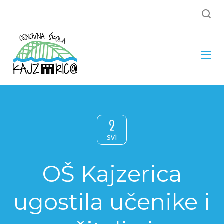
2
svi
OŠ Kajzerica
ugostila učenike i