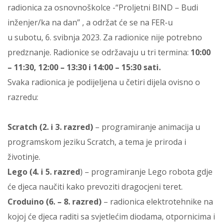
radionica za osnovnoškolce -“Proljetni BIND – Budi
inženjer/ka na dan” , a održat će se na FER-u
u subotu, 6. svibnja 2023. Za radionice nije potrebno
predznanje. Radionice se održavaju u tri termina:
10:00
– 11:30, 12:00 – 13:30 i 14:00 – 15:30 sati.
Svaka radionica je podijeljena u četiri dijela ovisno o
razredu:
Scratch (2. i 3. razred)
– programiranje animacija u
programskom jeziku Scratch, a tema je priroda i
životinje.
Lego (4. i 5. razred
) – programiranje Lego robota gdje
će djeca naučiti kako prevoziti dragocjeni teret.
Croduino (6. – 8. razred)
– radionica elektrotehnike na
kojoj će djeca raditi sa svjetlećim diodama, otpornicima i