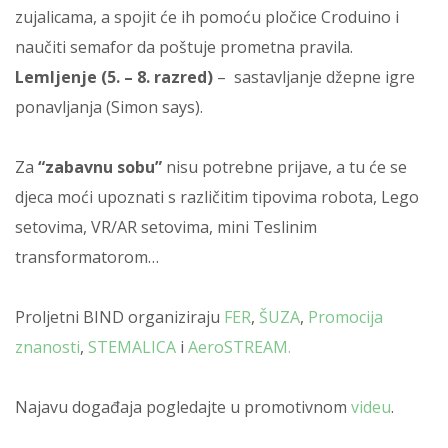
zujalicama, a spojit će ih pomoću pločice Croduino i
naučiti semafor da poštuje prometna pravila.
Lemljenje (5. – 8. razred)
– sastavljanje džepne igre
ponavljanja (Simon says).
Za
“zabavnu sobu”
nisu potrebne prijave, a tu će se
djeca moći upoznati s različitim tipovima robota, Lego
setovima, VR/AR setovima, mini Teslinim
transformatorom…
Proljetni BIND organiziraju
FER
,
ŠUZA
,
Promocija
znanosti
,
STEMALICA
i
AeroSTREAM.
Najavu događaja pogledajte u promotivnom
videu
.