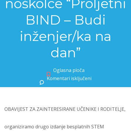
noškolce “Proljetni
BIND – Budi
inženjer/ka na
dan”
Oglasna ploča
Komentari isključeni
za Besplatne STEM radionice za osnovnoškolce “Proljetni BIND – Budi inženjer/ka na dan”
OBAVIJEST ZA ZAINTERESIRANE UČENIKE I RODITELJE,
organiziramo drugo izdanje besplatnih STEM