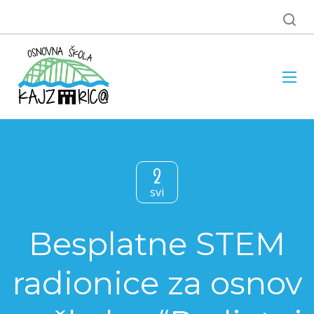
2
svi
Besplatne STEM
radionice za osnov