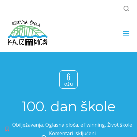
6
ožu
100. dan škole
Obilježavanja
,
Oglasna ploča
,
eTwinning
,
Život škole
Komentari isključeni
za 100. dan škole