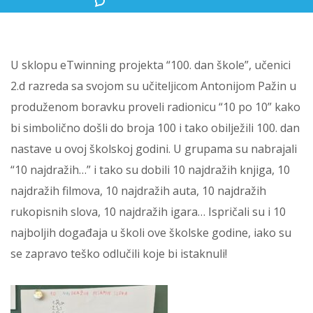
U sklopu eTwinning projekta “100. dan škole”, učenici
2.d razreda sa svojom su učiteljicom Antonijom Pažin u
produženom boravku proveli radionicu “10 po 10” kako
bi simbolično došli do broja 100 i tako obilježili 100. dan
nastave u ovoj školskoj godini. U grupama su nabrajali
“10 najdražih…” i tako su dobili 10 najdražih knjiga, 10
najdražih filmova, 10 najdražih auta, 10 najdražih
rukopisnih slova, 10 najdražih igara… Ispričali su i 10
najboljih događaja u školi ove školske godine, iako su
se zapravo teško odlučili koje bi istaknuli!