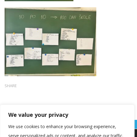
SHARE
We value your privacy
We use cookies to enhance your browsing experience,
serve personalized ads or content, and analyze our traffic.
Koristimo kolačiće kako bismo vam pružili najbolje iskustvo na