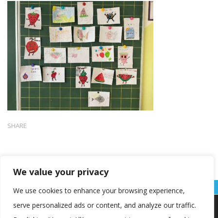
SHARE
We value your privacy
We use cookies to enhance your browsing experience,
serve personalized ads or content, and analyze our traffic.
Koristimo kolačiće kako bismo vam pružili najbolje iskustvo na
našoj web stranici.