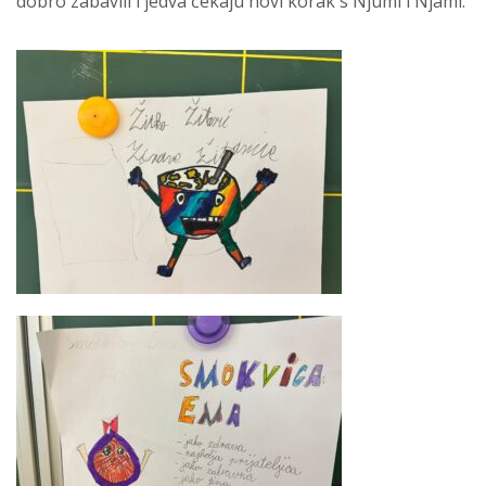
dobro zabavili i jedva čekaju novi korak s Njumi i Njami.