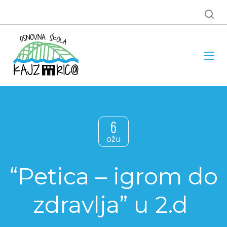
6
ožu
“Petica – igrom do
zdravlja” u 2.d