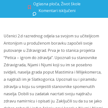
Oglasna ploča
,
Život škole
Komentari isključeni
za “Petica – igrom do zdravlja” u 2.d
Učenici 2.d razrednog odjela sa svojom su učiteljicom
Antonijom u produženom boravku započeli svoje
putovanje u Zdravigrad. Prva je to stanica projekta
“Petica – igrom do zdravlja”. Upoznali su stanovnike
Zdravigrada, Njami i Njumi koji su im se posebno
svidjeli, naselja grada poput Mastimira i Mlijekomerca,
a najdraži im je Slatkogorica. Upoznali su i piramidu
zdravlja u koju su smjestili stanovnike spomenutih
naselja. Dobili su zadatak nacrtati svoju najdražu
zdravu namirnicu i opisati ju. Zaključili su da su se jako