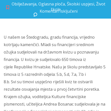
Obilježavanja
,
Oglasna ploča
,
Školski uspjesi
,
Život
škole
Komentari isključeni
za Vijesti iz Štedograda
U našem se Štedogradu, gradu financija, vrijedno
kotrljaju kamenčići. Mladi su financijeri sredinom
ožujka sudjelovali na državnom kvizu u poznavanju
financija. U kvizu je sudjelovalo 650 timova iz
cijele Republike Hrvatske. Našu je školu predstavljalo 5
timova iz 5 razrednih odjela: 5.b, 5.d, 7.a, 7.b i
8.b. Svi su timovi uspješno riješili kviz te ostvarili
rezultate osvajanja mjesta u prvoj četvrtini poretka.
Krajem ožujka, voditeljica Kulture financijske
pismenosti, učiteljica Andrea Bosanac sudjelovala je na