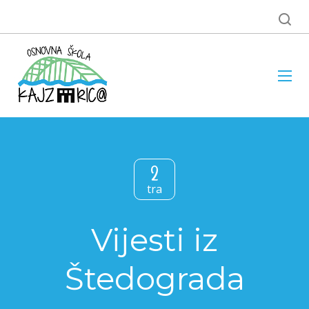
2
tra
Vijesti iz
Štedograda