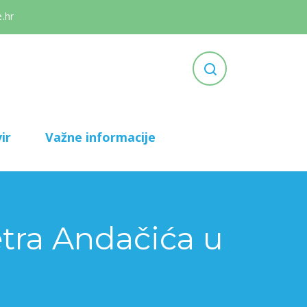
.hr
ir
Važne informacije
etra Andačića u