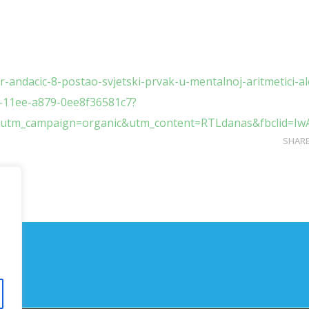
-andacic-8-postao-svjetski-prvak-u-mentalnoj-aritmetici-al
0-11ee-a879-0ee8f36581c7?
l&utm_campaign=organic&utm_content=RTLdanas&fbclid
SHAR