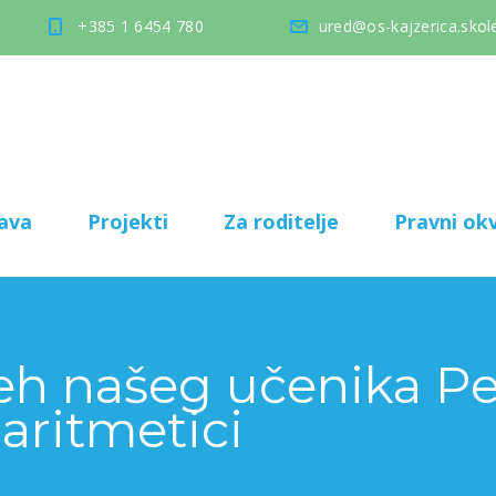
+385 1 6454 780
ured@os-kajzerica.skole
ava
Projekti
Za roditelje
Pravni okv
jeh našeg učenika P
aritmetici