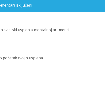
mentari isključeni
za Veliki uspjeh našeg učenika Petra Andačića u mentalnoj aritmetici
n svjetski uspjeh u mentalnoj aritmetici.
o početak tvojih uspjeha.