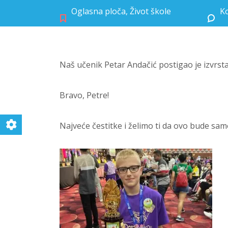
Oglasna ploča
,
Život škole
Ko
Naš učenik Petar Andačić postigao je izvrsta
Bravo, Petre!
Najveće čestitke i želimo ti da ovo bude sam