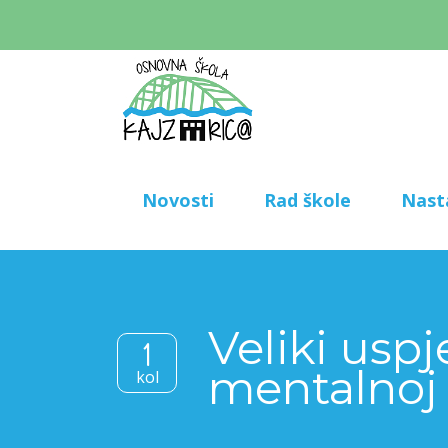
Novosti
Rad škole
Nast
Veliki usp
1
mentalnoj 
kol