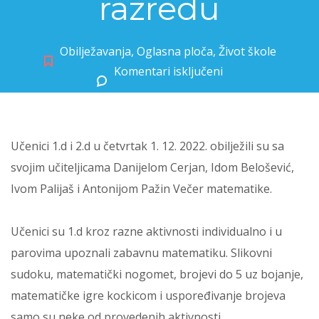
razredu
Obilježavanja
,
Oglasna ploča
,
Život škole
Komentari isključeni
za Večer matematike u prvom i drugom razredu
Učenici 1.d i 2.d u četvrtak 1. 12. 2022. obilježili su sa
svojim učiteljicama Danijelom Cerjan, Idom Belošević,
Ivom Palijaš i Antonijom Pažin Večer matematike.
Učenici su 1.d kroz razne aktivnosti individualno i u
parovima upoznali zabavnu matematiku. Slikovni
sudoku, matematički nogomet, brojevi do 5 uz bojanje,
matematičke igre kockicom i uspoređivanje brojeva
samo su neke od provedenih aktivnosti.