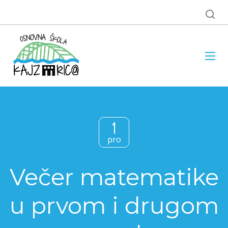
1
pro
Večer matematike
u prvom i drugom