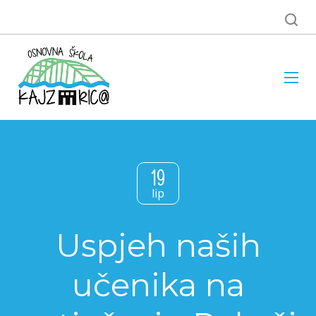
19
lip
Uspjeh naših
učenika na