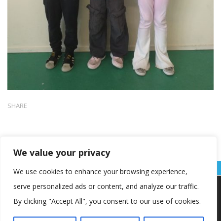
SHARE
We value your privacy
We use cookies to enhance your browsing experience,
serve personalized ads or content, and analyze our traffic.
Koristimo kolačiće kako bismo vam pružili najbolje iskustvo na
našoj web stranici.
By clicking "Accept All", you consent to our use of cookies.
Informacije o kolačićima koje koristimo ili opcije za
isključivanje kolačića možete pronaći u
postavkama
.