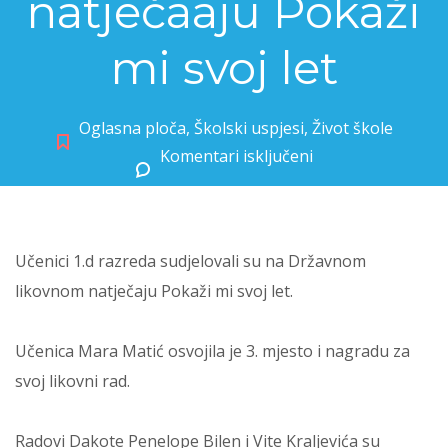
natječaaju Pokaži
mi svoj let
Oglasna ploča
,
Školski uspjesi
,
Život škole
Komentari isključeni
za Uspjeh naših učenika na natječaaju Pokaži mi svoj let
Učenici 1.d razreda sudjelovali su na Državnom
likovnom natječaju Pokaži mi svoj let.
Učenica Mara Matić osvojila je 3. mjesto i nagradu za
svoj likovni rad.
Radovi Dakote Penelope Bilen i Vite Kraljevića su