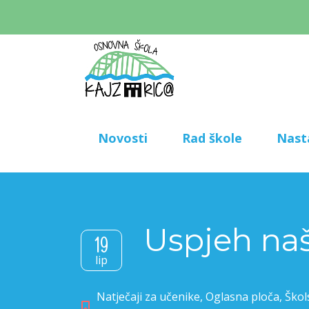
Novosti
Rad škole
Nast
Uspjeh naš
19
lip
Natječaji za učenike
,
Oglasna ploča
,
Škol