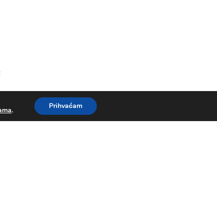
E
Prihvaćam
kama
.