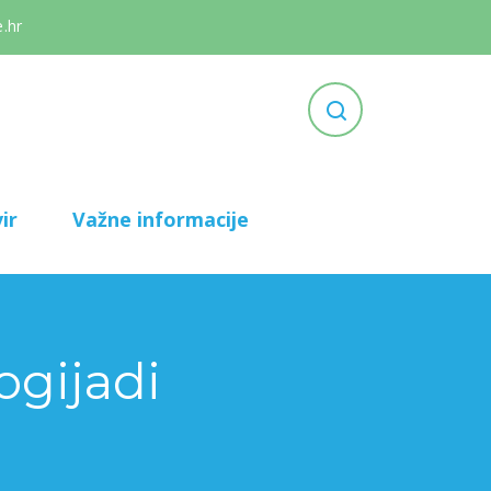
.hr
ir
Važne informacije
ogijadi
nika na 6. Balogijadi