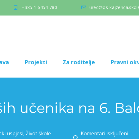
+385 1 6454 780
ured@os-kajzerica.skole
ava
Projekti
Za roditelje
Pravni okv
ih učenika na 6. Bal
ski uspjesi
,
Život škole
Komentari isključeni
za Uspjeh naših uče