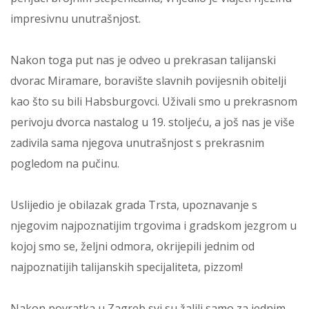
impresivnu unutrašnjost.
Nakon toga put nas je odveo u prekrasan talijanski
dvorac Miramare, boravište slavnih povijesnih obitelji
kao što su bili Habsburgovci. Uživali smo u prekrasnom
perivoju dvorca nastalog u 19. stoljeću, a još nas je više
zadivila sama njegova unutrašnjost s prekrasnim
pogledom na pučinu.
Uslijedio je obilazak grada Trsta, upoznavanje s
njegovim najpoznatijim trgovima i gradskom jezgrom u
kojoj smo se, željni odmora, okrijepili jednim od
najpoznatijih talijanskih specijaliteta, pizzom!
Nakon povratka u Zagreb svi su žalili samo za jednim,