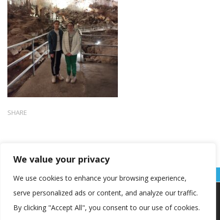
SHARE
We value your privacy
We use cookies to enhance your browsing experience,
serve personalized ads or content, and analyze our traffic.
Koristimo kolačiće kako bismo vam pružili najbolje iskustvo na
našoj web stranici.
By clicking "Accept All", you consent to our use of cookies.
Informacije o kolačićima koje koristimo ili opcije za