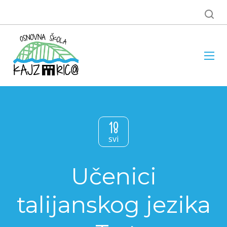
18
svi
Učenici
talijanskog jezika