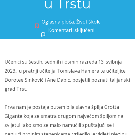
u Trstu
Oglasna ploča
,
Život škole
Komentari isključeni
za Učenici talijanskog jezika u Trstu
Učenici su šestih, sedmih i osmih razreda 13. svibnja
2023., u pratnji učitelja Tomislava Hamera te učiteljice
Dorotee Sinković i Ane Dabić, posjetili poznati talijanski
grad Trst.
Prva nam je postaja putem bila slavna špilja Grotta
Gigante koja se smatra drugom najvećom špiljom na
svijetu! Iako smo se malo namučili spuštajući se i
penjući brojnim stepenicama, vrijedilo je vidjeti njezinu