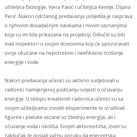
učiteljica Biologije, Vjera Pavić i učiteljica Kemije, Dijana
Perić. Nakon održanog predavanja uslijedila je rasprava
o njihovim dosadašnjim navikama i novim saznanjima
koja su im bila prikazana na projekciji. Odlučili su biti
mali inspektori u svojim domovima koji će upozoravati
svoje ukućane na nepotrebno i neefikasno trošenje
energije i vode.
Nakon predavanja učenici su aktivno sudjelovali u
radionici namijenjenoj podizanju svijesti o očuvanju
energije. U sklopu kreativnih radionica učenici su sa
svojim učiteljicama izvodili eksperimente te izrađivali
figurice i plakate vezane uz štednju energije, ali i
očuvanje voda i okoliša. Svojim aktivnostima, izveli su
zaključak te poslali važnu poruku da energetska