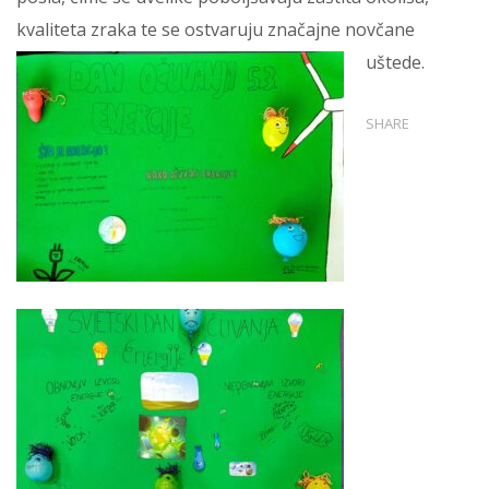
kvaliteta zraka te se ostvaruju značajne novčane
uštede.
SHARE