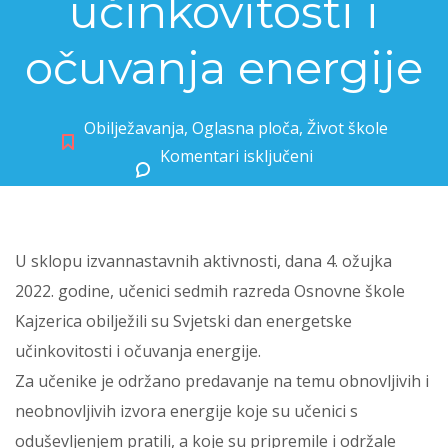
učinkovitosti i
očuvanja energije
Obilježavanja
,
Oglasna ploča
,
Život škole
Komentari isključeni
za Svjetski dan energetske učinkovitosti i očuvanja energije
U sklopu izvannastavnih aktivnosti, dana 4. ožujka
2022. godine, učenici sedmih razreda Osnovne škole
Kajzerica obilježili su Svjetski dan energetske
učinkovitosti i očuvanja energije.
Za učenike je održano predavanje na temu obnovljivih i
neobnovljivih izvora energije koje su učenici s
oduševljenjem pratili, a koje su pripremile i održale