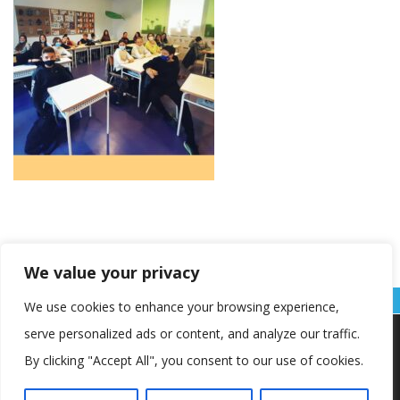
We value your privacy
We use cookies to enhance your browsing experience,
serve personalized ads or content, and analyze our traffic.
Koristimo kolačiće kako bismo vam pružili najbolje iskustvo na
našoj web stranici.
By clicking "Accept All", you consent to our use of cookies.
Informacije o kolačićima koje koristimo ili opcije za
isključivanje kolačića možete pronaći u
postavkama
.