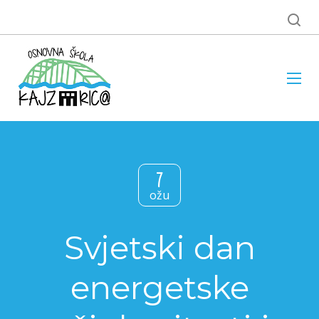
7
ožu
Svjetski dan
energetske