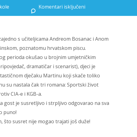
škole
Komentari isključeni
za Susret s piscem Dubravkom Jelačićem Bužimskim
, zajedno s učiteljicama Andreom Bosanac i Anom
užinskom, poznatomu hrvatskom piscu.
kog perioda okušao u brojnim umjetničkim
pripovjedač, dramatičar i scenarist), djeci je
tastičnom dječaku Martinu koji skače toliko
u su nastala čak tri romana: Sportski život
otiv CIA-e i KGB-a.
a gost je susretljivo i strpljivo odgovarao na sva
no puno!
, što susret nije mogao trajati još duže!