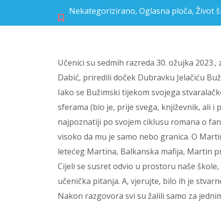
Nekategorizirano
,
Oglasna ploča
,
Život 
Učenici su sedmih razreda 30. ožujka 2023.
Dabić, priredili doček Dubravku Jelačiću B
Iako se Bužimski tijekom svojega stvaralač
sferama (bio je, prije svega, književnik, ali i 
najpoznatiji po svojem ciklusu romana o fan
visoko da mu je samo nebo granica. O Martin
letećeg Martina, Balkanska mafija, Martin pr
Cijeli se susret odvio u prostoru naše škole, 
učenička pitanja. A, vjerujte, bilo ih je stvar
Nakon razgovora svi su žalili samo za jednim