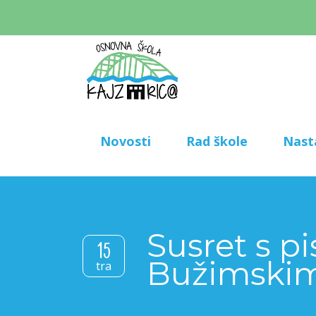
Novosti
Rad škole
Nast
Susret s 
15
Bužimski
tra