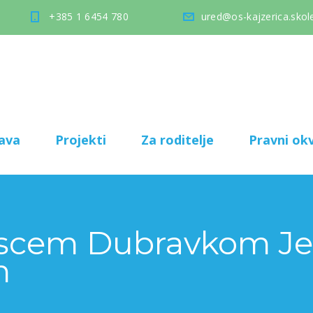
+385 1 6454 780
ured@os-kajzerica.skole
ava
Projekti
Za roditelje
Pravni okv
piscem Dubravkom J
m