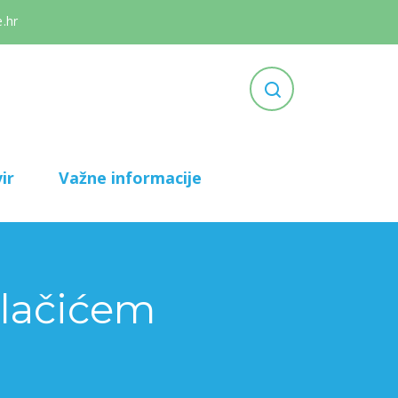
.hr
ir
Važne informacije
elačićem