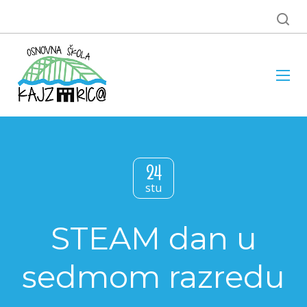
24
stu
STEAM dan u
sedmom razredu