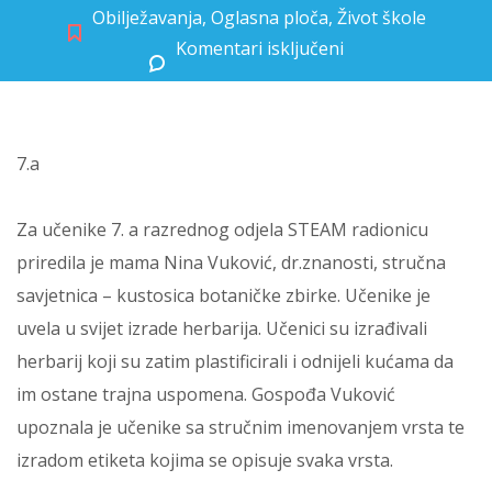
Obilježavanja
,
Oglasna ploča
,
Život škole
Komentari isključeni
za STEAM dan u sedmom razredu
7.a
Za učenike 7. a razrednog odjela STEAM radionicu
priredila je mama Nina Vuković, dr.znanosti, stručna
savjetnica – kustosica botaničke zbirke. Učenike je
uvela u svijet izrade herbarija. Učenici su izrađivali
herbarij koji su zatim plastificirali i odnijeli kućama da
im ostane trajna uspomena. Gospođa Vuković
upoznala je učenike sa stručnim imenovanjem vrsta te
izradom etiketa kojima se opisuje svaka vrsta.