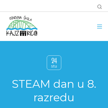
24
stu
STEAM dan u 8.
razredu