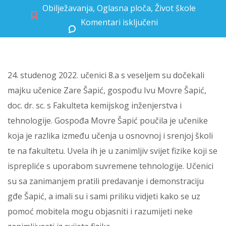
Obilježavanja
,
Oglasna ploča
,
Život škole
Komentari isključeni
za STEAM dan u 8. razredu
24. studenog 2022. učenici 8.a s veseljem su dočekali
majku učenice Zare Šapić, gospođu Ivu Movre Šapić,
doc. dr. sc. s Fakulteta kemijskog inženjerstva i
tehnologije. Gospođa Movre Šapić poučila je učenike
koja je razlika između učenja u osnovnoj i srenjoj školi
te na fakultetu. Uvela ih je u zanimljiv svijet fizike koji se
isprepliće s uporabom suvremene tehnologije. Učenici
su sa zanimanjem pratili predavanje i demonstraciju
gđe Šapić, a imali su i sami priliku vidjeti kako se uz
pomoć mobitela mogu objasniti i razumijeti neke