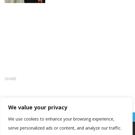
SHARE
We value your privacy
We use cookies to enhance your browsing experience,
serve personalized ads or content, and analyze our traffic.
Koristimo kolačiće kako bismo vam pružili najbolje iskustvo na
našoj web stranici.