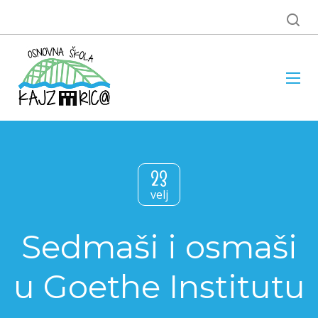
23
velj
Sedmaši i osmaši
u Goethe Institutu