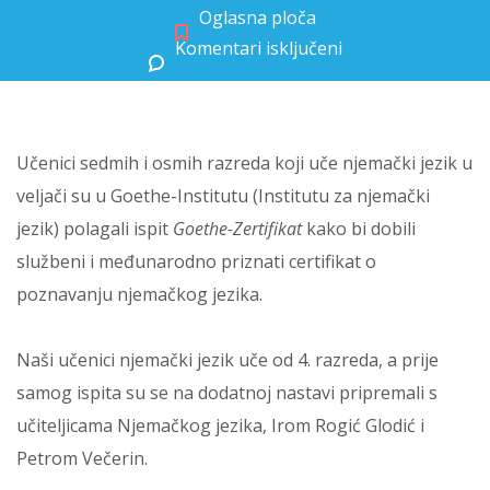
Oglasna ploča
Komentari isključeni
za Sedmaši i osmaši u Goethe Institutu
Učenici sedmih i osmih razreda koji uče njemački jezik u
veljači su u Goethe-Institutu (Institutu za njemački
jezik) polagali ispit
Goethe-Zertifikat
kako bi dobili
službeni i međunarodno priznati certifikat o
poznavanju njemačkog jezika.
Naši učenici njemački jezik uče od 4. razreda, a prije
samog ispita su se na dodatnoj nastavi pripremali s
učiteljicama Njemačkog jezika, Irom Rogić Glodić i
Petrom Večerin.