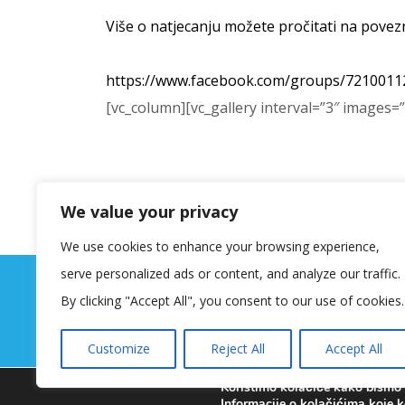
Više o natjecanju možete pročitati na povezn
https://www.facebook.com/groups/721001
[vc_column][vc_gallery interval=”3″ images
We value your privacy
We use cookies to enhance your browsing experience,
serve personalized ads or content, and analyze our traffic.
By clicking "Accept All", you consent to our use of cookies.
Customize
Reject All
Accept All
Koristimo kolačiće kako bismo v
Informacije o kolačićima koje k