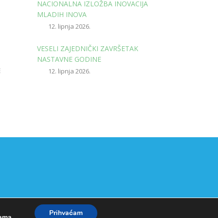
NACIONALNA IZLOŽBA INOVACIJA
MLADIH INOVA
12. lipnja 2026.
VESELI ZAJEDNIČKI ZAVRŠETAK
NASTAVNE GODINE
E
12. lipnja 2026.
Prihvaćam
kama
.