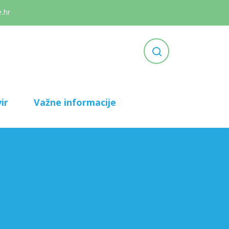
.hr
ir
Važne informacije