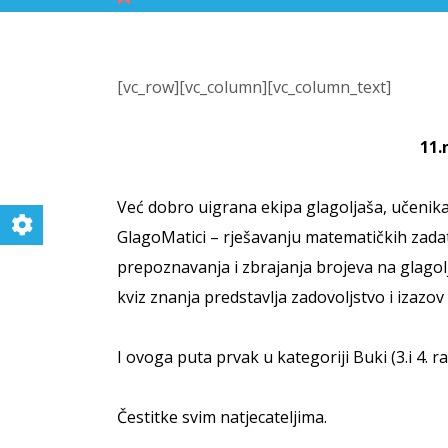
[vc_row][vc_column][vc_column_text]
11.
Već dobro uigrana ekipa glagoljaša, učenika
GlagoMatici – rješavanju matematičkih zadataka
prepoznavanja i zbrajanja brojeva na glagolji
kviz znanja predstavlja zadovoljstvo i izazo
I ovoga puta prvak u kategoriji Buki (3.i 4. r
Čestitke svim natjecateljima.