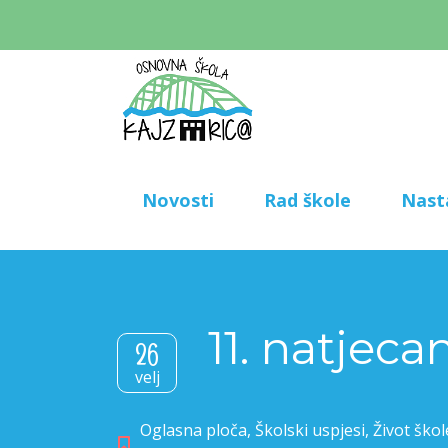
Novosti
Rad škole
Nast
11. natjec
26
velj
Oglasna ploča
,
Školski uspjesi
,
Život škol