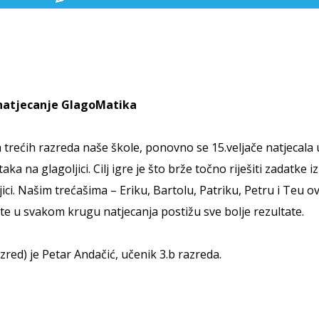
natjecanje GlagoMatika
 trećih razreda naše škole, ponovno se 15.veljače natjecala 
 na glagoljici. Cilj igre je što brže točno riješiti zadatke iz
ci. Našim trećašima – Eriku, Bartolu, Patriku, Petru i Teu ov
v te u svakom krugu natjecanja postižu sve bolje rezultate.
azred) je Petar Andačić, učenik 3.b razreda.