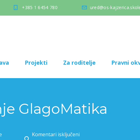
+385 1 6454 780
ured@os-kajzerica.skole
ava
Projekti
Za roditelje
Pravni okv
anje GlagoMatika
e
Komentari isključeni
za 11. natjecanje GlagoMatika