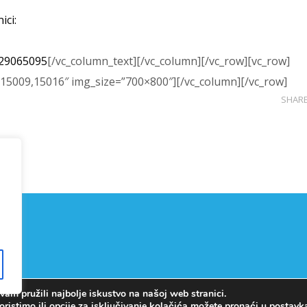
ici:
129065095
[/vc_column_text][/vc_column][/vc_row][vc_row]
=”15009,15016″ img_size=”700×800″][/vc_column][/vc_row]
SHAR
am pružili najbolje iskustvo na našoj web stranici.
Copyright © OŠ Kajzerica
oristimo ili opcije za isključivanje kolačića možete pronaći u
postav