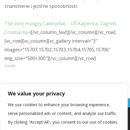
znanstvene i jezične sposobnosti.
The Very Hungry Caterpillar – OŠ Kajzerica, Zagreb,
Croatia.mp4
[/vc_column_text][/vc_column][/vc_row]
[vc_row][vc_column][vc_gallery interval=”3″
images=”15707,15702,15703,15704,15705,15706″
img_size=”500×300″][/vc_column][/vc_row]
SHARE
We value your privacy
We use cookies to enhance your browsing experience,
serve personalized ads or content, and analyze our traffic.
Koristimo kolačiće kako bismo vam pružili najbolje iskustvo na
našoj web stranici.
By clicking "Accept All", you consent to our use of cookies.
Informacije o kolačićima koje koristimo ili opcije za
isključivanje kolačića možete pronaći u
postavkama
.