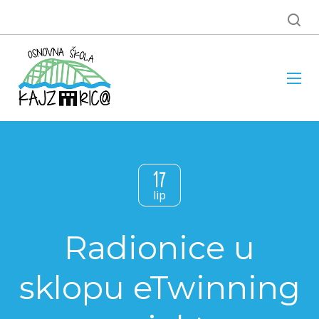
17
lip
Radionice u
sklopu eTwinning