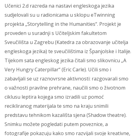
Učenici 2.d razreda na nastavi engleskoga jezika
sudjelovali su u radionicama u sklopu eTwinning
projekta „Storytelling in the Humanities“. Projekt je
proveden u suradnji s Učiteljskim fakultetom
Sveučilišta u Zagrebu (Katedra za obrazovanje učitelja
engleskoga jezika) te sveučilištima iz Španjolske i Italije.
Tijekom sata engleskog jezika čitali smo slikovnicu „A
Very Hungry Caterpillar“ (Eric Carle). Učili smo i
zabavljali se uz raznovrsne aktivnosti: razgovarali smo
o važnosti pravilne prehrane, naučili smo o životnom
ciklusu leptira kojega smo izradili uz pomoć
recikliranog materijala te smo na kraju snimili
predstavu tehnikom kazališta sjena (Shadow theatre).
Snimku možete pogledati putem poveznice, a
fotografije pokazuju kako smo razvijali svoje kreativne,