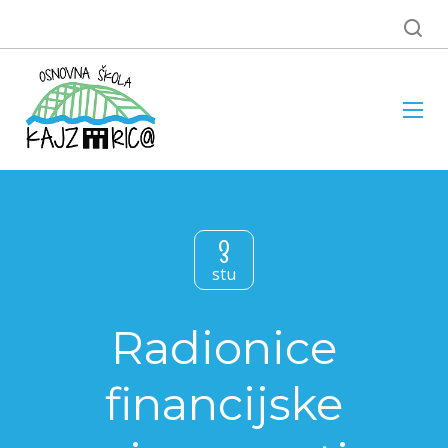
3
stu
Radionice
financijske