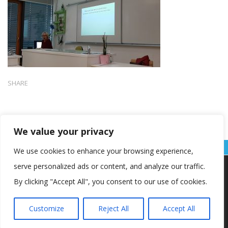
SHARE
We value your privacy
We use cookies to enhance your browsing experience,
serve personalized ads or content, and analyze our traffic.
Koristimo kolačiće kako bismo vam pružili najbolje iskustvo na
našoj web stranici.
By clicking "Accept All", you consent to our use of cookies.
Informacije o kolačićima koje koristimo ili opcije za
isključivanje kolačića možete pronaći u
postavkama
.
Customize
Reject All
Accept All
Copyright © OŠ Kajzerica
Prihvaćam