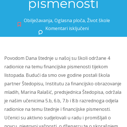
pismenosti
Obilježavanja
,
Oglasna ploča
,
Život škole
Komentari isključeni
za Radionice financijske pismenosti
Povodom Dana štednje u našoj su školi održane 4
radionice na temu financijske pismenosti tijekom
listopada. Budući da smo ove godine postali škola
partner Štedopisu, Institutu za financijsko obrazovanje
mladih, Marina Ralašić, predsjednica Štedopisa, održala
je našim učenicima 5.b, 6.b, 7.b i 8.b razrednoga odjela
radionice na temu štednje i financijske pismenosti.
Učenici su aktivno sudjelovali u radu i promišljali o
novcu, njegovoj važnosti, o džeparcu te o skorašnjem