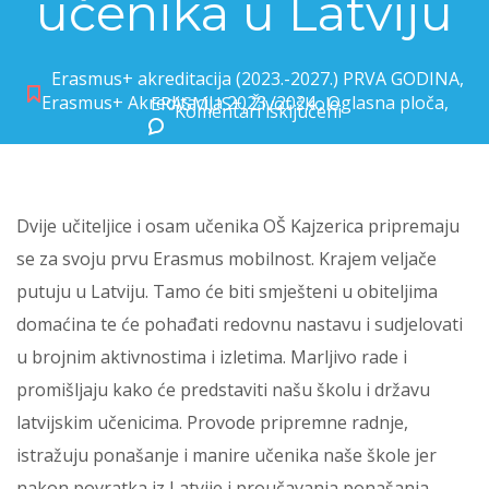
učenika u Latviju
Erasmus+ akreditacija (2023.-2027.) PRVA GODINA
,
Erasmus+ Akreditacija 2023./2024.
,
Oglasna ploča
,
ERASMUS+
,
Život škole
Komentari isključeni
za Pripreme za prvu mobilnost naših učenika u Latviju
Dvije učiteljice i osam učenika OŠ Kajzerica pripremaju
se za svoju prvu Erasmus mobilnost. Krajem veljače
putuju u Latviju. Tamo će biti smješteni u obiteljima
domaćina te će pohađati redovnu nastavu i sudjelovati
u brojnim aktivnostima i izletima. Marljivo rade i
promišljaju kako će predstaviti našu školu i državu
latvijskim učenicima. Provode pripremne radnje,
istražuju ponašanje i manire učenika naše škole jer
nakon povratka iz Latvije i proučavanja ponašanja