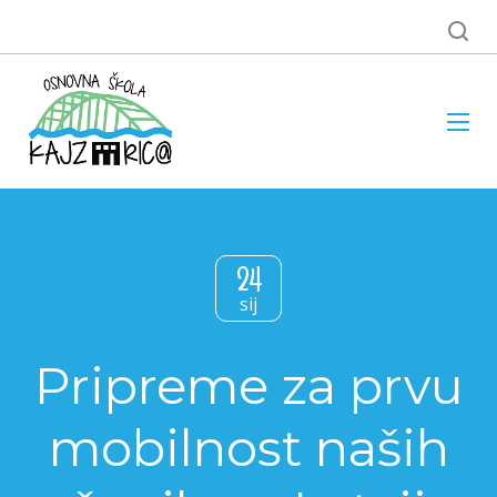
24
sij
Pripreme za prvu
mobilnost naših