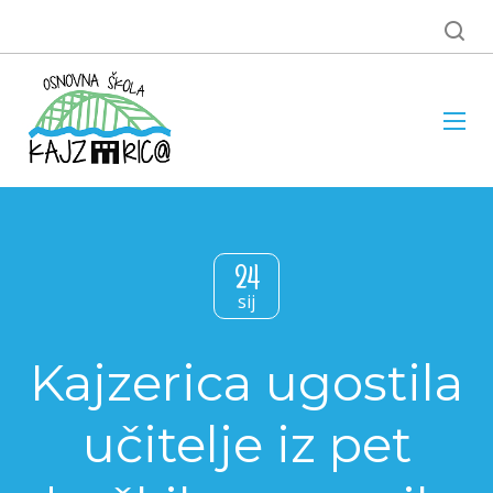
24
sij
Kajzerica ugostila
učitelje iz pet