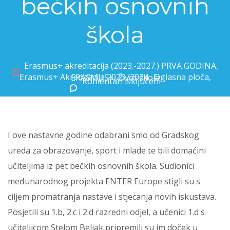
bečkih osnovnih
škola
Erasmus+ akreditacija (2023.-2027.) PRVA GODINA
,
Erasmus+ Akreditacija 2023./2024.
,
Oglasna ploča
,
ERASMUS+
,
Život škole
Komentari isključeni
za Kajzerica ugostila učitelje iz pet bečkih osnovnih škola
I ove nastavne godine odabrani smo od Gradskog
ureda za obrazovanje, sport i mlade te bili domaćini
učiteljima iz pet bečkih osnovnih škola. Sudionici
međunarodnog projekta ENTER Europe stigli su s
ciljem promatranja nastave i stjecanja novih iskustava.
Posjetili su 1.b, 2.c i 2.d razredni odjel, a učenici 1.d s
učiteljicom Stelom Beljak pripremili su im doček u