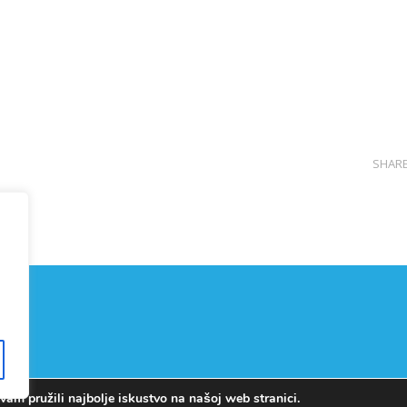
SHAR
am pružili najbolje iskustvo na našoj web stranici.
Copyright © OŠ Kajzerica