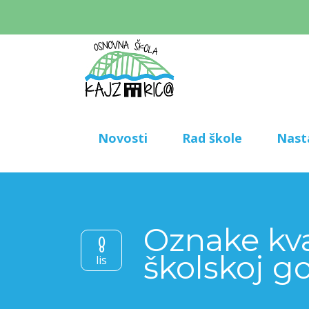
Novosti
Rad škole
Nast
Oznake kva
8
školskoj go
lis