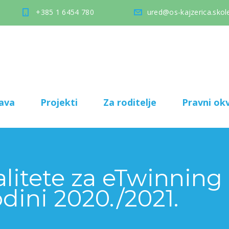
+385 1 6454 780
ured@os-kajzerica.skole
ava
Projekti
Za roditelje
Pravni okv
litete za eTwinning 
dini 2020./2021.