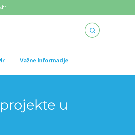
.hr
ir
Važne informacije
projekte u