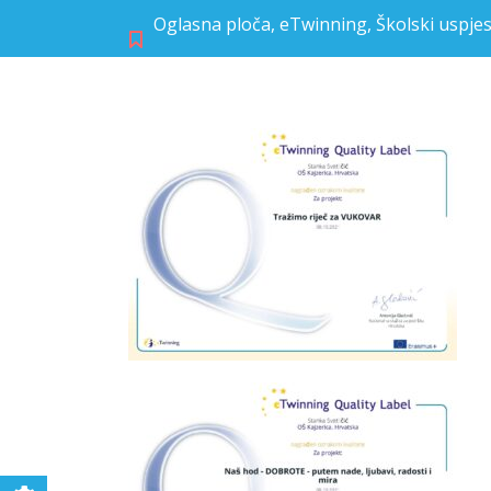
Oglasna ploča
,
eTwinning
,
Školski uspjes