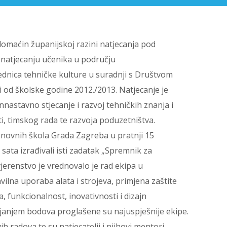
 domaćin županijskoj razini natjecanja pod
 natjecanju učenika u području
dnica tehničke kulture u suradnji s Društvom
od školske godine 2012./2013. Natjecanje je
nnastavno stjecanje i razvoj tehničkih znanja i
ti, timskog rada te razvoja poduzetništva.
osnovnih škola Grada Zagreba u pratnji 15
 sata izrađivali isti zadatak „Spremnik za
vjerenstvo je vrednovalo je rad ekipa u
ilna uporaba alata i strojeva, primjena zaštite
a, funkcionalnost, inovativnosti i dizajn
ajanjem bodova proglašene su najuspješnije ekipe.
ih radova te su natjecatelji i njihovi mentori