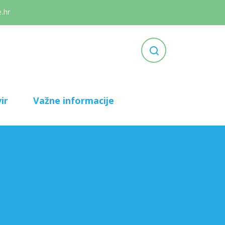
.hr
ir
Važne informacije