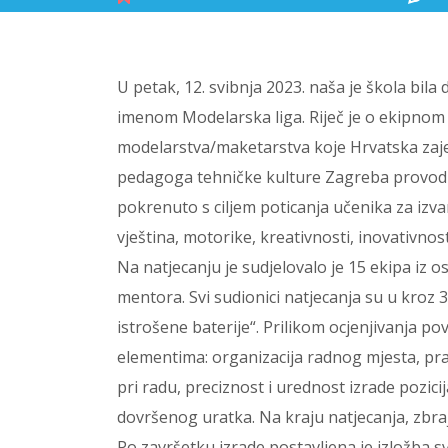
U petak, 12. svibnja 2023. naša je škola bila
imenom Modelarska liga. Riječ je o ekipnom
modelarstva/maketarstva koje Hrvatska zaje
pedagoga tehničke kulture Zagreba provodi 
pokrenuto s ciljem poticanja učenika za izva
vještina, motorike, kreativnosti, inovativnos
Na natjecanju je sudjelovalo je 15 ekipa iz 
mentora. Svi sudionici natjecanja su u kroz 3
istrošene baterije“. Prilikom ocjenjivanja po
elementima: organizacija radnog mjesta, prav
pri radu, preciznost i urednost izrade pozicij
dovršenog uratka. Na kraju natjecanja, zbr
Po završetku izrade postavljena je izložba sv