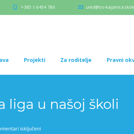
+385 1 6454 780
ured@os-kajzerica.skole
ava
Projekti
Za roditelje
Pravni okv
 liga u našoj školi
mentari isključeni
za Modelarska liga u našoj školi