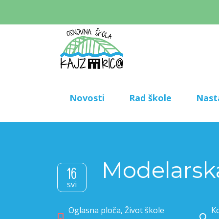
Novosti
Rad škole
Nast
Modelarska
16
svi
Oglasna ploča
,
Život škole
Ko