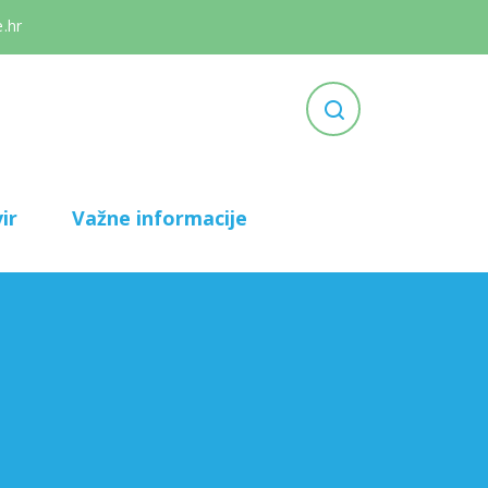
.hr
ir
Važne informacije