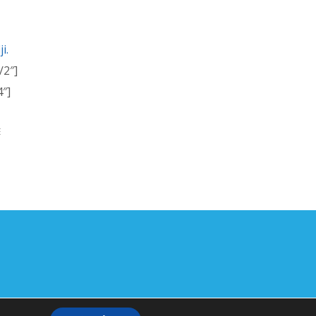
i.
/2″]
″]
E