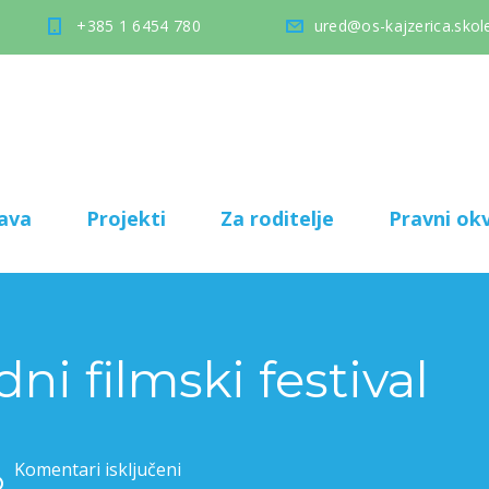
+385 1 6454 780
ured@os-kajzerica.skole
ava
Projekti
Za roditelje
Pravni okv
i filmski festival
Komentari isključeni
za Međunarodni filmski festival