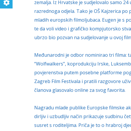
zemalja. Iz Hrvatske je sudjelovalo samo 24 
razrednoga odjela. Tako je OŠ Kajzerica po 
mladih europskih filmoljubaca. Eugen je s po
te da voli video i grafičko kompjutorsko stva
ubrzo bio pozvan na sudjelovanje u ovoj film
Međunarodni je odbor nominirao tri filma: ta
“Wolfwalkers”, koprodukciju Irske, Luksemb
povjerenstva putem posebne platforme pogle
Zagreb Film Festivala i pratili razgovore uživ
članova glasovalo online za svog favorita.
Nagradu mlade publike Europske filmske akad
dirljiv i uzbudljiv način prikazuje sudbinu č
susret s roditeljima. Priča je to o hrabroj dj