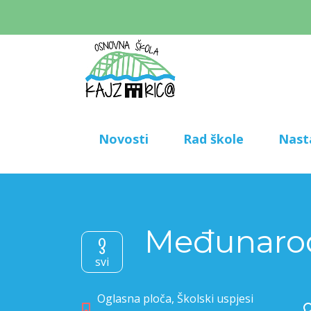
Novosti
Rad škole
Nast
Međunarodn
3
svi
Oglasna ploča
,
Školski uspjesi