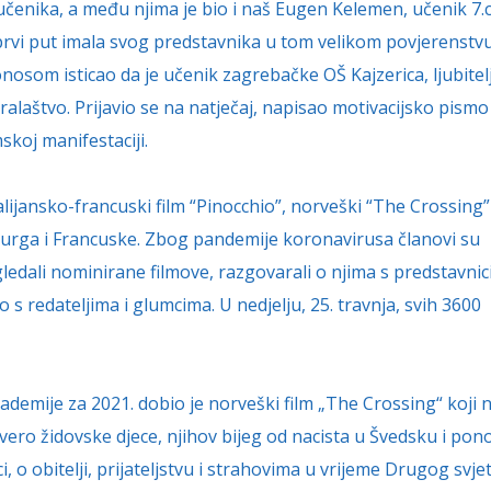
učenika, a među njima je bio i naš Eugen Kelemen, učenik 7.
prvi put imala svog predstavnika u tom velikom povjerenstv
nosom isticao da je učenik zagrebačke OŠ Kajzerica, ljubitelj
ralaštvo. Prijavio se na natječaj, napisao motivacijsko pismo
skoj manifestaciji.
lijansko-francuski film “Pinocchio”, norveški “The Crossing”
urga i Francuske. Zbog pandemije koronavirusa članovi su
dali nominirane filmove, razgovarali o njima s predstavni
o s redateljima i glumcima. U nedjelju, 25. travnja, svih 3600
emije za 2021. dobio je norveški film „The Crossing“ koji 
etvero židovske djece, njihov bijeg od nacista u Švedsku i pon
eci, o obitelji, prijateljstvu i strahovima u vrijeme Drugog svj