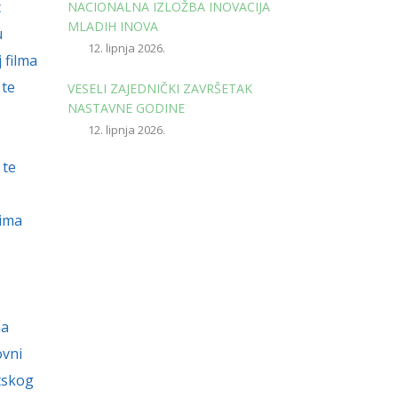
c
NACIONALNA IZLOŽBA INOVACIJA
MLADIH INOVA
u
12. lipnja 2026.
 filma
 te
VESELI ZAJEDNIČKI ZAVRŠETAK
NASTAVNE GODINE
12. lipnja 2026.
 te
cima
na
ovni
etskog