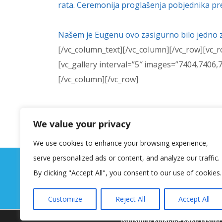
rata. Ceremonija proglašenja pobjednika pre
Našem je Eugenu ovo zasigurno bilo jedno zan
[/vc_column_text][/vc_column][/vc_row][vc_
[vc_gallery interval=”5″ images=”7404,7406
[/vc_column][/vc_row]
We value your privacy
We use cookies to enhance your browsing experience,
serve personalized ads or content, and analyze our traffic.
By clicking "Accept All", you consent to our use of cookies.
Customize
Reject All
Accept All
Koristimo kolačiće kako bismo v