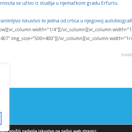
nosila se uživo iz studija u njemačkom gradu Erfurtu.
imljivo iskustvo te jedna od crtica u njegovoj autobiografij
row][vc_column width=”1/4″][/vc_column][vc_column width=”1
,7407″ img_size=”500×400″][/vc_column][vc_column width=”1/4
SHAR
am pružili najbolje iskustvo na našoj web stranici.