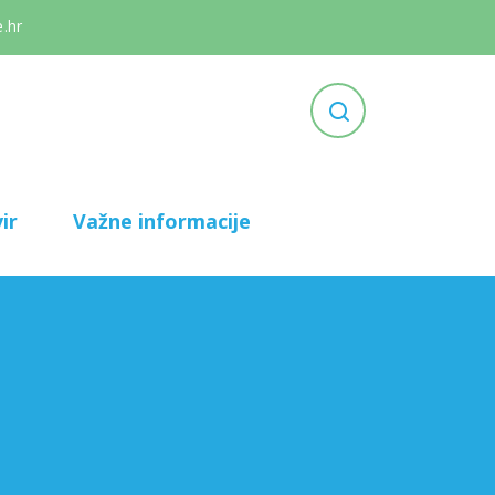
.hr
ir
Važne informacije