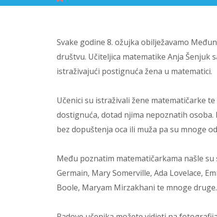
Svake godine 8. ožujka obilježavamo Međunaro
društvu. Učiteljica matematike Anja Šenjuk s
istraživajući postignuća žena u matematici.
Učenici su istraživali žene matematičarke te o
dostignuća, dotad njima nepoznatih osoba. Na
bez dopuštenja oca ili muža pa su mnoge od 
Među poznatim matematičarkama našle su se
Germain, Mary Somerville, Ada Lovelace, Emm
Boole, Maryam Mirzakhani te mnoge druge.
Radove učenika možete vidjeti na fotografij