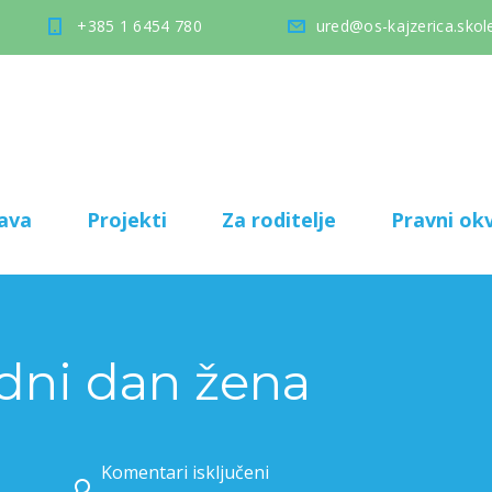
+385 1 6454 780
ured@os-kajzerica.skole
ava
Projekti
Za roditelje
Pravni okv
ni dan žena
Komentari isključeni
za Međunarodni dan žena