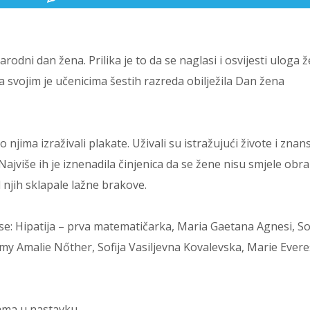
dni dan žena. Prilika je to da se naglasi i osvijesti uloga 
a svojim je učenicima šestih razreda obilježila Dan žena
 njima izraživali plakate. Uživali su istražujući živote i zna
jviše ih je iznenadila činjenica da se žene nisu smjele obra
njih sklapale lažne brakove.
: Hipatija – prva matematičarka, Maria Gaetana Agnesi, S
y Amalie Nőther, Sofija Vasiljevna Kovalevska, Marie Evere
ama u nastavku.