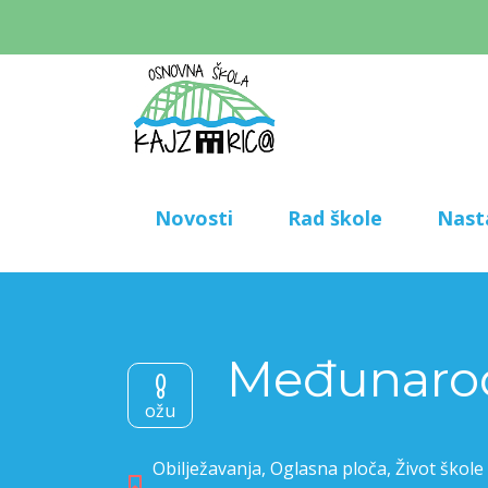
Novosti
Rad škole
Nast
Međunarod
8
ožu
Obilježavanja
,
Oglasna ploča
,
Život škole