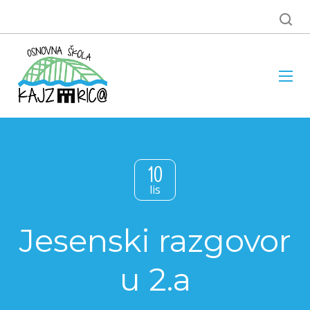
10
lis
Jesenski razgovor
u 2.a