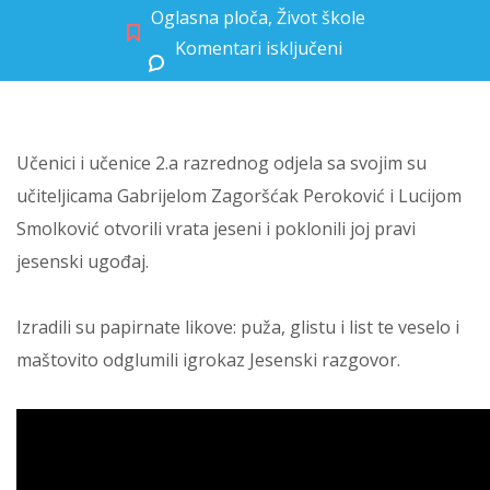
Oglasna ploča
,
Život škole
Komentari isključeni
za Jesenski razgovor u 2.a
Učenici i učenice 2.a razrednog odjela sa svojim su
učiteljicama Gabrijelom Zagoršćak Peroković i Lucijom
Smolković otvorili vrata jeseni i poklonili joj pravi
jesenski ugođaj.
Izradili su papirnate likove: puža, glistu i list te veselo i
maštovito odglumili igrokaz Jesenski razgovor.