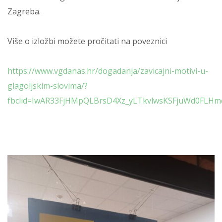
Zagreba.
Više o izložbi možete pročitati na poveznici
https://www.vgdanas.hr/dogadanja/zavicajni-motivi-u-
glagoljskim-slovima/?
fbclid=IwAR33FjHMpQLBrsD4Xz_yLTkvlwsKSFjuWd0FLH