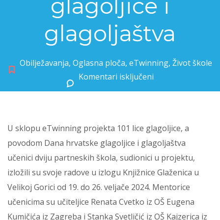
glagoljice i
glagoljaštva
Obilježavanja
,
Oglasna ploča
,
eTwinning
,
Život škole
Komentari isključeni
za Izložba povodom Dana hrvatske glagoljice i glagoljaštva
U sklopu eTwinning projekta 101 lice glagoljice, a
povodom Dana hrvatske glagoljice i glagoljaštva
učenici dviju partneskih škola, sudionici u projektu,
izložili su svoje radove u izlogu Knjižnice Glaženica u
Velikoj Gorici od 19. do 26. veljače 2024. Mentorice
učenicima su učiteljice Renata Cvetko iz OŠ Eugena
Kumičića iz Zagreba i Stanka Svetličić iz OŠ Kajzerica iz