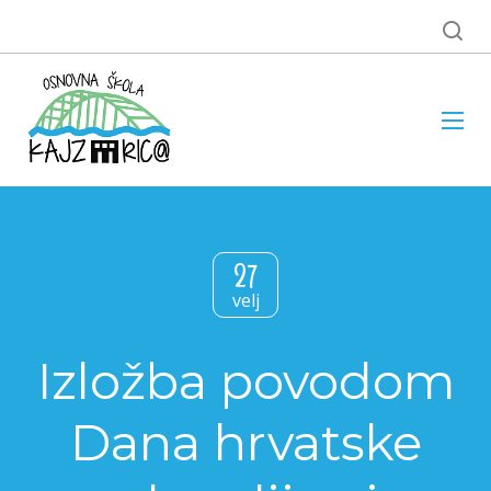
27
velj
Izložba povodom
Dana hrvatske