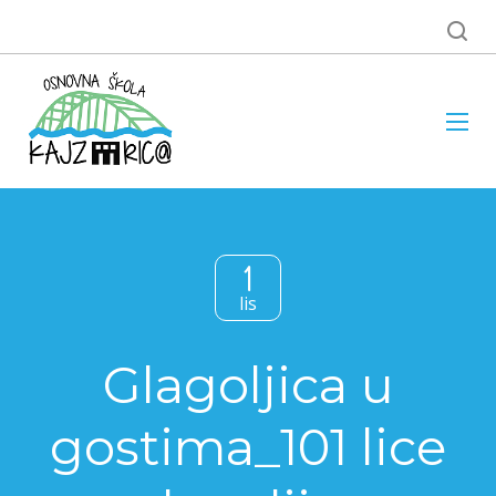
1
lis
Glagoljica u
gostima_101 lice