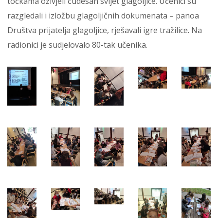
točkama oživjeli čudesan svijet glagoljice. Učenici su
razgledali i izložbu glagoljičnih dokumenata – panoa
Društva prijatelja glagoljice, rješavali igre tražilice. Na
radionici je sudjelovalo 80-tak učenika.