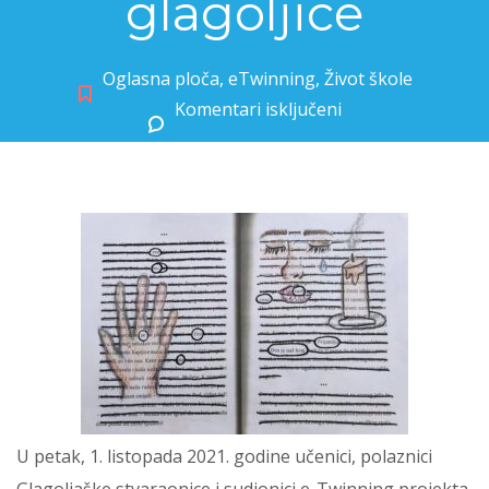
glagoljice
Oglasna ploča
,
eTwinning
,
Život škole
Komentari isključeni
za Glagoljica u gostima_101 lice glagoljice
U petak, 1. listopada 2021. godine učenici, polaznici