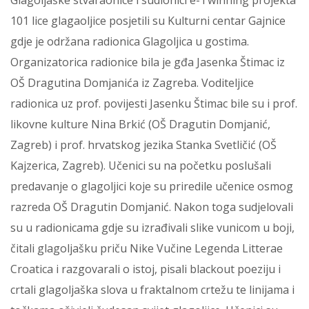
Glagoljaške stvaraonice i sudionici e-Twinning projekta
101 lice glagaoljice posjetili su Kulturni centar Gajnice
gdje je održana radionica Glagoljica u gostima.
Organizatorica radionice bila je gđa Jasenka Štimac iz
OŠ Dragutina Domjanića iz Zagreba. Voditeljice
radionica uz prof. povijesti Jasenku Štimac bile su i prof.
likovne kulture Nina Brkić (OŠ Dragutin Domjanić,
Zagreb) i prof. hrvatskog jezika Stanka Svetličić (OŠ
Kajzerica, Zagreb). Učenici su na početku poslušali
predavanje o glagoljici koje su priredile učenice osmog
razreda OŠ Dragutin Domjanić. Nakon toga sudjelovali
su u radionicama gdje su izrađivali slike vunicom u boji,
čitali glagoljašku priču Nike Vučine Legenda Litterae
Croatica i razgovarali o istoj, pisali blackout poeziju i
crtali glagoljaška slova u fraktalnom crtežu te linijama i