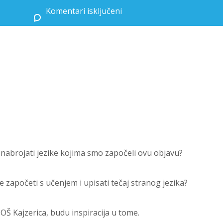
Komentari isključeni
za Europski dan jezika u Osnovnoj školi Kajzerica
nabrojati jezike kojima smo započeli ovu objavu?
te započeti s učenjem i upisati tečaj stranog jezika?
 OŠ Kajzerica, budu inspiracija u tome.