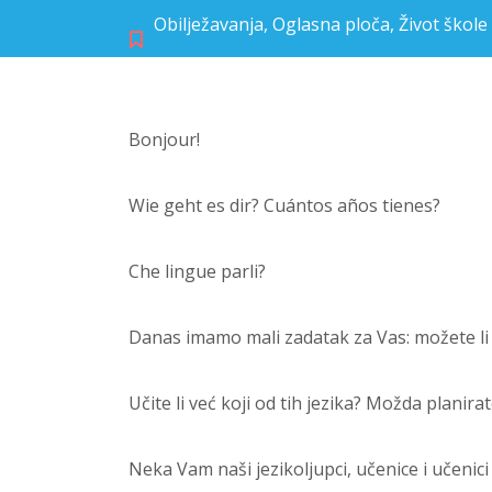
Obilježavanja
,
Oglasna ploča
,
Život škole
Bonjour!
Wie geht es dir? Cuántos años tienes?
Che lingue parli?
Danas imamo mali zadatak za Vas: možete li 
Učite li već koji od tih jezika? Možda planira
Neka Vam naši jezikoljupci, učenice i učenici