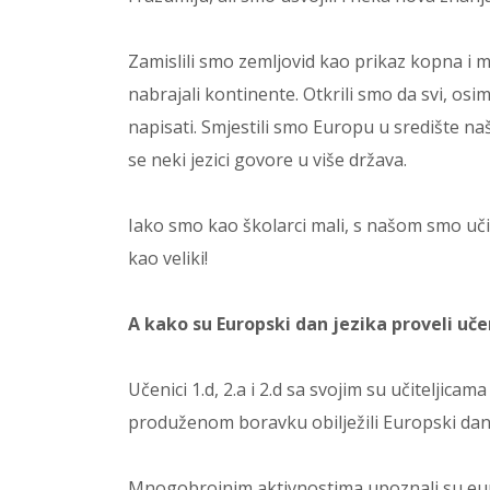
Zamislili smo zemljovid kao prikaz kopna i 
nabrajali kontinente. Otkrili smo da svi, os
napisati. Smjestili smo Europu u središte naš
se neki jezici govore u više država.
Iako smo kao školarci mali, s našom smo učitel
kao veliki!
A kako su Europski dan jezika proveli u
Učenici 1.d, 2.a i 2.d sa svojim su učiteljic
produženom boravku obilježili Europski dan 
Mnogobrojnim aktivnostima upoznali su euro