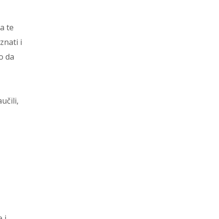
a te
znati i
o da
učili,
 i