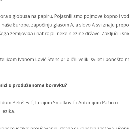
mora s globusa na papiru. Pojasnili smo pojmove kopno i vod
im naše Europe, započinju glasom A, a slovo A svi znaju prepo
ega zemljovida i nabrojali neke njezine države. Zaključili sm
jicom Ivanom Lović Štenc približili veliki svijet i ponešto na
čenici u produženome boravku?
ama Idom Belošević, Lucijom Smolković i Antonijom Pažin u
jezika.
pske jezike: proučavanje, izrada europskih zastava, učenje