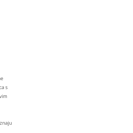
ne
ca s
ovim
 znaju