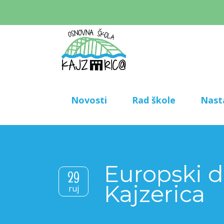
Novosti
Rad škole
Nast
Europski d
29
Kajzerica
ruj