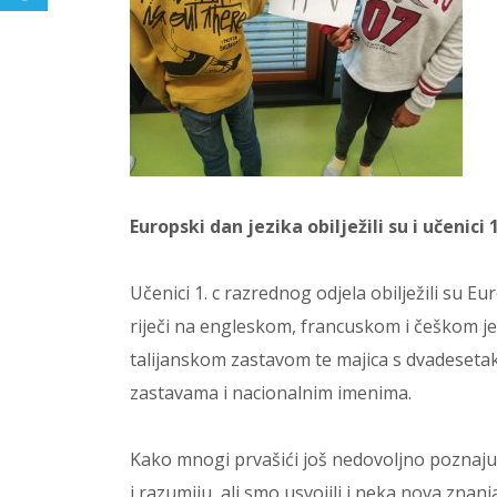
Europski dan jezika obilježili su i učenici
Učenici 1. c razrednog odjela obilježili su 
riječi na engleskom, francuskom i češkom jezik
talijanskom zastavom te majica s dvadesetak
zastavama i nacionalnim imenima.
Kako mnogi prvašići još nedovoljno poznaju
i razumiju, ali smo usvojili i neka nova znanja