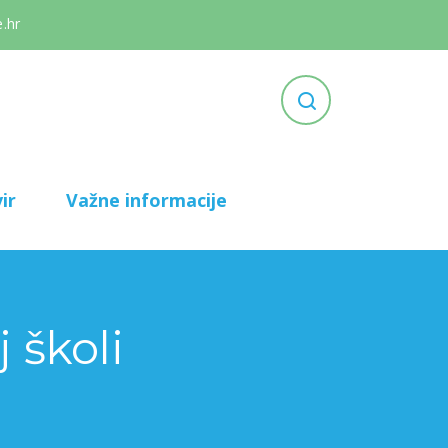
.hr
ir
Važne informacije
 školi