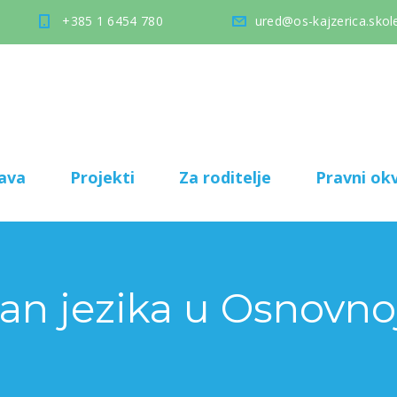
+385 1 6454 780
ured@os-kajzerica.skole
ava
Projekti
Za roditelje
Pravni okv
an jezika u Osnovnoj