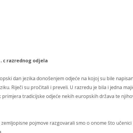
 1. c razrednog odjela
Europski dan jezika donošenjem odjeće na kojoj su bile napisa
u. Riječi su pročitali i preveli. U razredu je bila i jedna maji
 primjera tradicijske odjeće nekih europskih država te njih
 zemljopisne pojmove razgovarali smo o onome što učenici
.