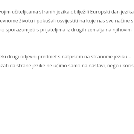
ojim učiteljicama stranih jezika obilježili Europski dan jezika
evnome životu i pokušali osvijestiti na koje nas sve načine s
o sporazumjeti s prijateljima iz drugih zemalja na njihovim
i neki drugi odjevni predmet s natpisom na stranome jeziku –
i da strane jezike ne učimo samo na nastavi, nego i korist
.