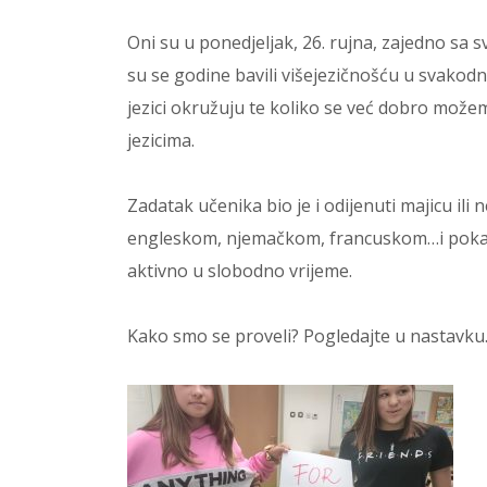
Oni su u ponedjeljak, 26. rujna, zajedno sa sv
su se godine bavili višejezičnošću u svakodn
jezici okružuju te koliko se već dobro možem
jezicima.
Zadatak učenika bio je i odijenuti majicu il
engleskom, njemačkom, francuskom…i pokazat
aktivno u slobodno vrijeme.
Kako smo se proveli? Pogledajte u nastavku