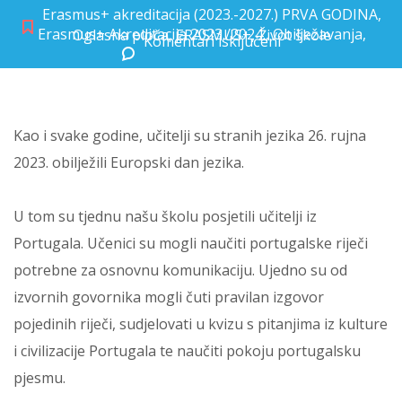
Erasmus+ akreditacija (2023.-2027.) PRVA GODINA
,
Erasmus+ Akreditacija 2023./2024.
,
Obilježavanja
,
Oglasna ploča
,
ERASMUS+
,
Život škole
Komentari isključeni
za Europski dan jezika
Kao i svake godine, učitelji su stranih jezika 26. rujna
2023. obilježili Europski dan jezika.
U tom su tjednu našu školu posjetili učitelji iz
Portugala. Učenici su mogli naučiti portugalske riječi
potrebne za osnovnu komunikaciju. Ujedno su od
izvornih govornika mogli čuti pravilan izgovor
pojedinih riječi, sudjelovati u kvizu s pitanjima iz kulture
i civilizacije Portugala te naučiti pokoju portugalsku
pjesmu.