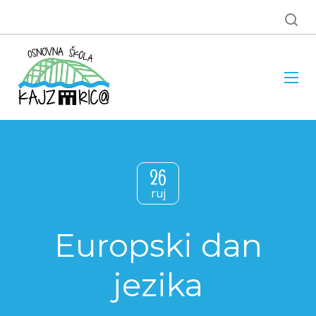
26
ruj
Europski dan
jezika