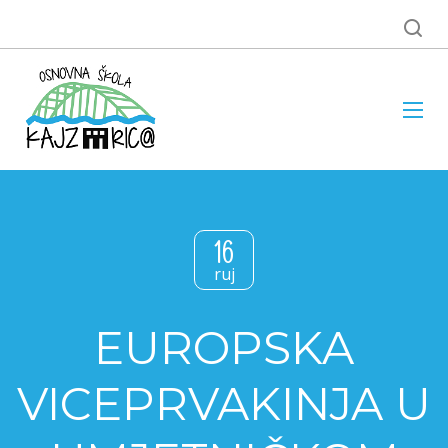
16
ruj
EUROPSKA
VICEPRVAKINJA U