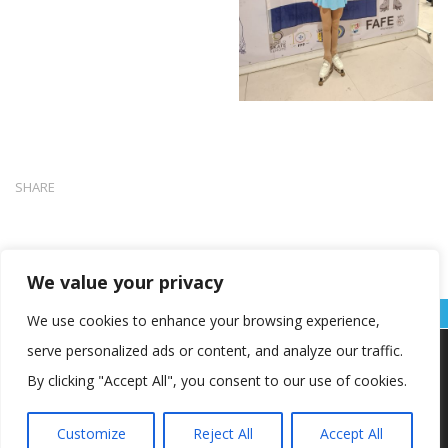
SHARE
We value your privacy
We use cookies to enhance your browsing experience,
serve personalized ads or content, and analyze our traffic.
Koristimo kolačiće kako bismo vam pružili najbolje iskustvo na
našoj web stranici.
By clicking "Accept All", you consent to our use of cookies.
Informacije o kolačićima koje koristimo ili opcije za
isključivanje kolačića možete pronaći u
postavkama
.
Customize
Reject All
Accept All
Copyright © OŠ Kajzerica
Prihvaćam