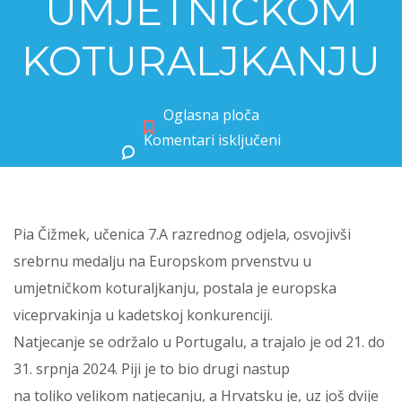
UMJETNIČKOM
KOTURALJKANJU
Oglasna ploča
Komentari isključeni
za EUROPSKA VICEPRVAKINJA U UMJETNIČKOM KOTURALJKANJU
Pia Čižmek, učenica 7.A razrednog odjela, osvojivši
srebrnu medalju na Europskom prvenstvu u
umjetničkom koturaljkanju, postala je europska
viceprvakinja u kadetskoj konkurenciji.
Natjecanje se održalo u Portugalu, a trajalo je od 21. do
31. srpnja 2024. Piji je to bio drugi nastup
na toliko velikom natjecanju, a Hrvatsku je, uz još dvije