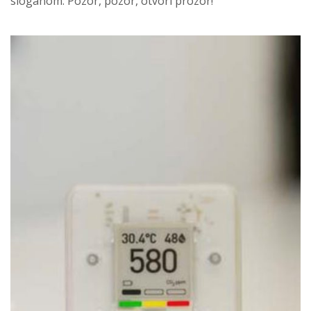
sloganom: Pozor, pozor, otvori prozor!