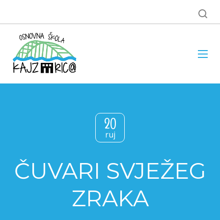
20
ruj
ČUVARI SVJEŽEG
ZRAKA