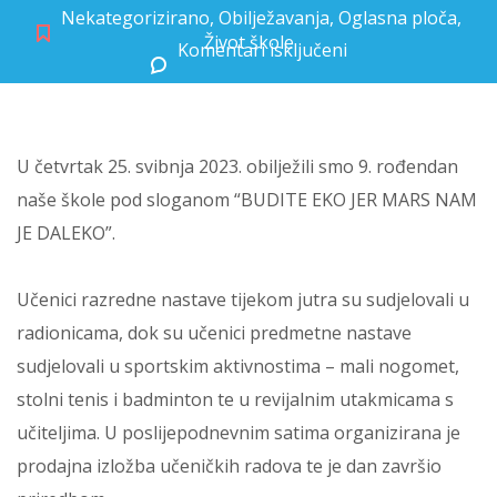
Nekategorizirano
,
Obilježavanja
,
Oglasna ploča
,
Život škole
Komentari isključeni
za Deveti rođendan naše škole
U četvrtak 25. svibnja 2023. obilježili smo 9. rođendan
naše škole pod sloganom “BUDITE EKO JER MARS NAM
JE DALEKO”.
Učenici razredne nastave tijekom jutra su sudjelovali u
radionicama, dok su učenici predmetne nastave
sudjelovali u sportskim aktivnostima – mali nogomet,
stolni tenis i badminton te u revijalnim utakmicama s
učiteljima. U poslijepodnevnim satima organizirana je
prodajna izložba učeničkih radova te je dan završio