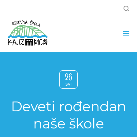
26
svi
Deveti rođendan
naše škole