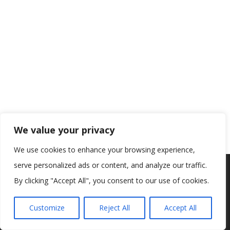
We value your privacy
We use cookies to enhance your browsing experience,
serve personalized ads or content, and analyze our traffic.
Koristimo kolačiće kako bismo vam pružili najbolje iskustvo na
našoj web stranici.
By clicking "Accept All", you consent to our use of cookies.
Informacije o kolačićima koje koristimo ili opcije za
isključivanje kolačića možete pronaći u
postavkama
.
Customize
Reject All
Accept All
Prihvaćam