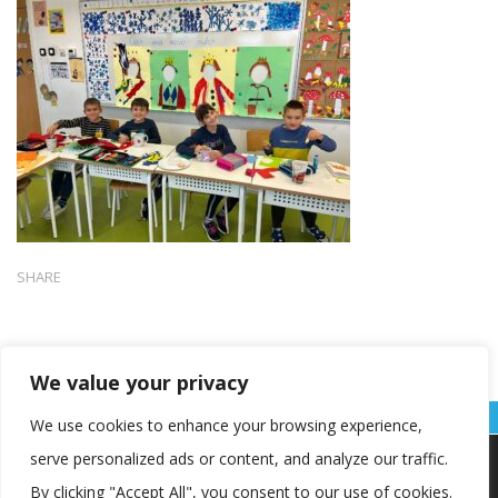
SHARE
We value your privacy
We use cookies to enhance your browsing experience,
serve personalized ads or content, and analyze our traffic.
Koristimo kolačiće kako bismo vam pružili najbolje iskustvo na
našoj web stranici.
By clicking "Accept All", you consent to our use of cookies.