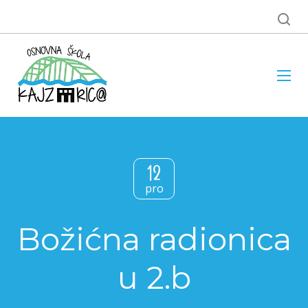
12
pro
Božićna radionica
u 2.b