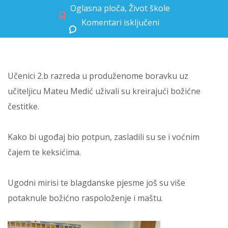
Oglasna ploča
,
Život škole
Komentari isključeni
za Božićna radionica u 2.b
Učenici 2.b razreda u produženome boravku uz
učiteljicu Mateu Medić uživali su kreirajući božićne
čestitke.
Kako bi ugođaj bio potpun, zasladili su se i voćnim
čajem te keksićima.
Ugodni mirisi te blagdanske pjesme još su više
potaknule božićno raspoloženje i maštu.