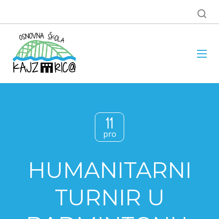
11
pro
HUMANITARNI
TURNIR U