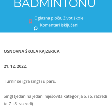
BADMINTONU
Oglasna ploča
,
Život škole
Komentari isključeni
za HUMANITARNI TURNIR U BADMINTONU
OSNOVNA ŠKOLA KAJZERICA
21. 12. 2022.
Turnir se igra singl i u paru.
Singl (jedan na jedan, mješovita kategorija 5. i 6. razredi
te 7. i 8. razredi)