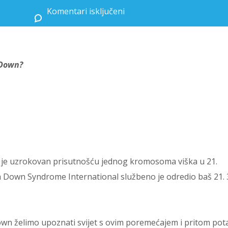
Komentari isključeni
za 21. ožujka – Svjetski dan osoba s Down sindromom
 Down?
 je uzrokovan prisutnošću jednog kromosoma viška u 21.
Down Syndrome International službeno je odredio baš 21. 
wn želimo upoznati svijet s ovim poremećajem i pritom pot