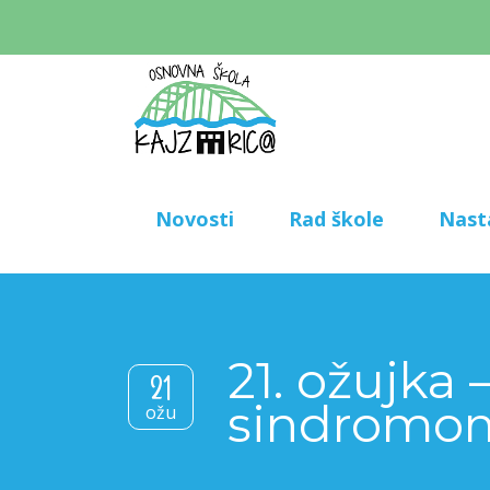
Novosti
Rad škole
Nast
21. ožujka
21
sindromo
ožu