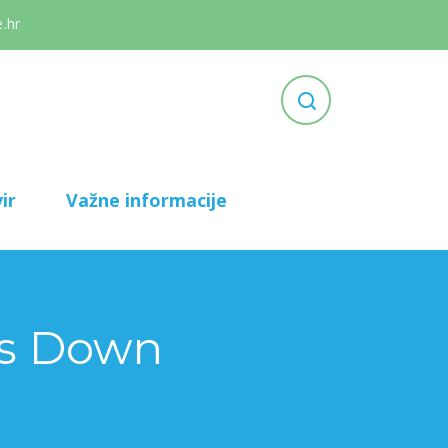
.hr
ir
Važne informacije
a s Down