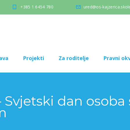
+385 1 6454 780
ured@os-kajzerica.skole
ava
Projekti
Za roditelje
Pravni okv
 – Svjetski dan osob
m