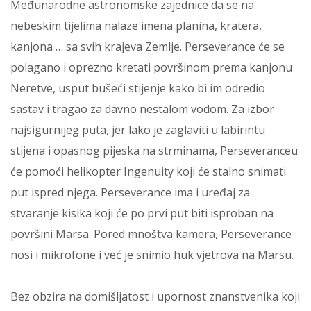
Međunarodne astronomske zajednice da se na
nebeskim tijelima nalaze imena planina, kratera,
kanjona … sa svih krajeva Zemlje. Perseverance će se
polagano i oprezno kretati površinom prema kanjonu
Neretve, usput bušeći stijenje kako bi im odredio
sastav i tragao za davno nestalom vodom. Za izbor
najsigurnijeg puta, jer lako je zaglaviti u labirintu
stijena i opasnog pijeska na strminama, Perseveranceu
će pomoći helikopter Ingenuity koji će stalno snimati
put ispred njega. Perseverance ima i uređaj za
stvaranje kisika koji će po prvi put biti isproban na
površini Marsa. Pored mnoštva kamera, Perseverance
nosi i mikrofone i već je snimio huk vjetrova na Marsu.
Bez obzira na domišljatost i upornost znanstvenika koji