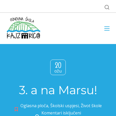
20
ožu
3. a na Marsu!
Oglasna ploča
,
Školski uspjesi
,
Život škole
Komentari isključeni
za 3. a na Marsu!