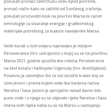
pokušati pronaći zamrznutu vodu ispod površine,
pronaći način kako se zaštititi od Sunčevog zračenja,
pokušati proizvoditi kisik na površini Marsa te razviti
tehnologije za stvaranje energije i građevinskog
materijala potrebnog za buduće naseljenike Marsa.
Veliki korak u tom smjeru napravljen je misijom
Perseverance (hrv. ustrajnost) u kojoj su se na površinu
Marsa 2021. godine spustila dva robota; Perseverance
na šest kotača i helikopter Ingenuity (hrv. domišljatost).
Posebno je zanimljivo što će oni istražiti krater koji se
zove Jezero i prema kojem vode dva kanjona naziva
Neretva i Sava. Jezero je vjerojatno nekad davno bilo
puno vode i u njega su se ulijevale rijeke Neretva i Sava.
Imena ovih rijeka našla su se na Marsu u nastojanju