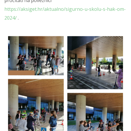
pročitati na poveznici
https://aksiget.hr/aktualno/sigurno-u-skolu-s-hak-om-
2024/
.