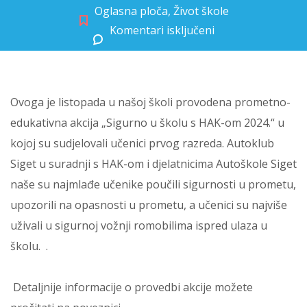
Oglasna ploča
,
Život škole
Komentari isključeni
za Sigurno u školu s HAK-om 2024.
Ovoga je listopada u našoj školi provodena prometno-
edukativna akcija „Sigurno u školu s HAK-om 2024.“ u
kojoj su sudjelovali učenici prvog razreda. Autoklub
Siget u suradnji s HAK-om i djelatnicima Autoškole Siget
naše su najmlađe učenike poučili sigurnosti u prometu,
upozorili na opasnosti u prometu, a učenici su najviše
uživali u sigurnoj vožnji romobilima ispred ulaza u
školu. .
Detaljnije informacije o provedbi akcije možete