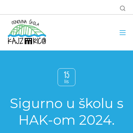
15
lis
Sigurno u školu s
HAK-om 2024.