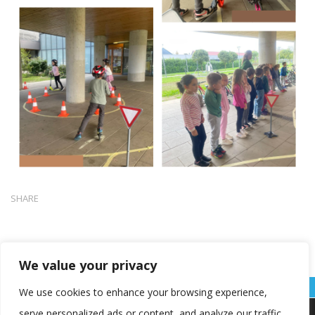
SHARE
We value your privacy
We use cookies to enhance your browsing experience,
serve personalized ads or content, and analyze our traffic.
Koristimo kolačiće kako bismo vam pružili najbolje iskustvo na