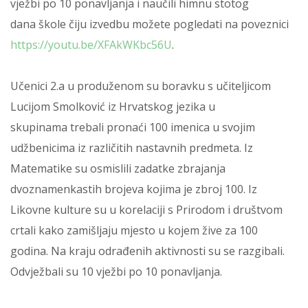
vježbi po 10 ponavljanja i naučili himnu stotog
dana škole čiju izvedbu možete pogledati na poveznici
https://youtu.be/XFAkWKbc56U
.
Učenici 2.a u produženom su boravku s učiteljicom
Lucijom Smolković iz Hrvatskog jezika u
skupinama trebali pronaći 100 imenica u svojim
udžbenicima iz različitih nastavnih predmeta. Iz
Matematike su osmislili zadatke zbrajanja
dvoznamenkastih brojeva kojima je zbroj 100. Iz
Likovne kulture su u korelaciji s Prirodom i društvom
crtali kako zamišljaju mjesto u kojem žive za 100
godina. Na kraju odrađenih aktivnosti su se razgibali.
Odvježbali su 10 vježbi po 10 ponavljanja.