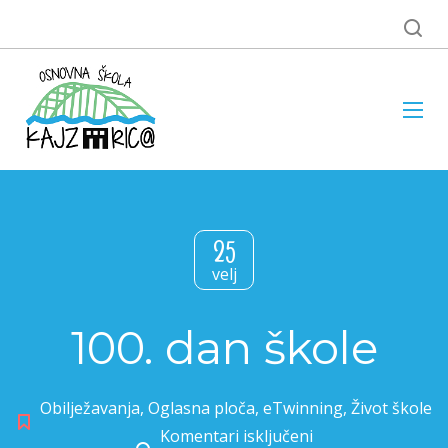
25
velj
100. dan škole
Obilježavanja
,
Oglasna ploča
,
eTwinning
,
Život škole
Komentari isključeni
za 100. dan škole