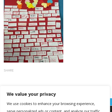
SHARE
We value your privacy
We use cookies to enhance your browsing experience,
serve personalized ads or content, and analyze our traffic.
Koristimo kolačiće kako bismo vam pružili najbolje iskustvo na