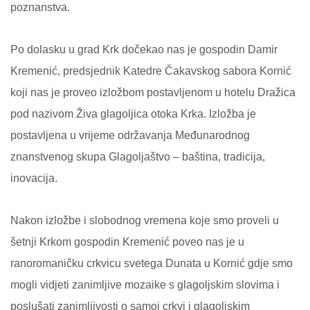
poznanstva.
Po dolasku u grad Krk dočekao nas je gospodin Damir
Kremenić, predsjednik Katedre Čakavskog sabora Kornić
koji nas je proveo izložbom postavljenom u hotelu Dražica
pod nazivom Živa glagoljica otoka Krka. Izložba je
postavljena u vrijeme održavanja Međunarodnog
znanstvenog skupa Glagoljaštvo – baština, tradicija,
inovacija.
Nakon izložbe i slobodnog vremena koje smo proveli u
šetnji Krkom gospodin Kremenić poveo nas je u
ranoromaničku crkvicu svetega Dunata u Kornić gdje smo
mogli vidjeti zanimljive mozaike s glagoljskim slovima i
poslušati zanimljivosti o samoj crkvi i glagoljskim