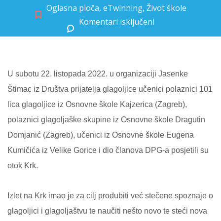
Oglasna ploča
,
eTwinning
,
Život škole
Komentari isključeni
za Glagoljaši posjetili otok Krk
U subotu 22. listopada 2022. u organizaciji Jasenke
Štimac iz Društva prijatelja glagoljice učenici polaznici 101
lica glagoljice iz Osnovne škole Kajzerica (Zagreb),
polaznici glagoljaške skupine iz Osnovne škole Dragutin
Domjanić (Zagreb), učenici iz Osnovne škole Eugena
Kumičića iz Velike Gorice i dio članova DPG-a posjetili su
otok Krk.
Izlet na Krk imao je za cilj produbiti već stečene spoznaje o
glagoljici i glagoljaštvu te naučiti nešto novo te steći nova