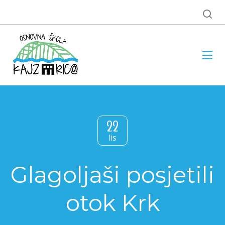
22
lis
Glagoljaši posjetili
otok Krk