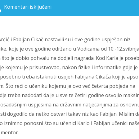
Komentari isključeni
za 1.I 10. MJESTO NA DRŽAVNOM NATJECANJU IZ MATEMATIKE ZA NAŠU ŠKOLU
rčić i Fabijan Cikač nastavili su i ove godine uspješan niz
e, koje je ove godine održano u Vodicama od 10.-12.svibnja
za što je dobio pohvalu na dodjeli nagrada. Kod Karla je pose
je kojemu je prisustvovao, nakon fizike i informatike gdje je
posebno treba istaknuti uspjeh Fabijana Cikača koji je apso
m. Što reći o učeniku kojemu je ovo već četvrta pobjeda na
je treba nadodati da je u sve te četiri godine osvojio maks
o dosadašnjim uspjesima na državnim natjecanjima za osnovn
jesti dogodilo da netko ostvari takav niz kao Fabijan. Mislim d
iznimno ponosni što su učenici Karlo i Fabijan učenici naš
v mentor.