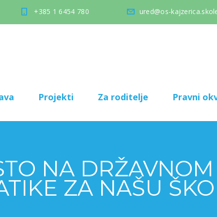
+385 1 6454 780
ured@os-kajzerica.skole
ava
Projekti
Za roditelje
Pravni okv
MJESTO NA DRŽAVNO
ATIKE ZA NAŠU ŠK