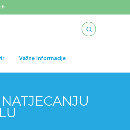
.hr
ir
Važne informacije
M NATJECANJU
OLU