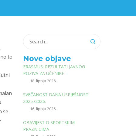
.
bno to
Nove objave
ERASMUS: REZULTATI JAVNOG
POZIVA ZA UČENIKE
lutni
18. lipnja 2026.
imalan
SVEČANOST DANA USPJEŠNOSTI
2025./2026.
u
16. lipnja 2026.
a se
e
OBAVIJEST O SPORTSKIM
PRAZNICIMA