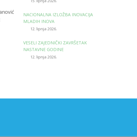
15. lipnja 2026.
anović
NACIONALNA IZLOŽBA INOVACIJA
E
MLADIH INOVA
12. lipnja 2026.
VESELI ZAJEDNIČKI ZAVRŠETAK
NASTAVNE GODINE
12. lipnja 2026.