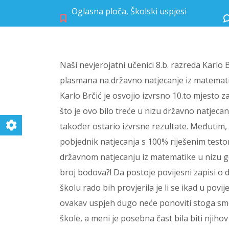
Oglasna ploča
,
Školski uspjesi
Naši nevjerojatni učenici 8.b. razreda Karlo B
plasmana na državno natjecanje iz matematik
Karlo Brčić je osvojio izvrsno 10.to mjesto 
što je ovo bilo treće u nizu državno natjecan
također ostario izvrsne rezultate. Međutim, 
pobjednik natjecanja s 100% riješenim testo
državnom natjecanju iz matematike u nizu gd
broj bodova?! Da postoje povijesni zapisi 
školu rado bih provjerila je li se ikad u povi
ovakav uspjeh dugo neće ponoviti stoga smo 
škole, a meni je posebna čast bila biti njiho