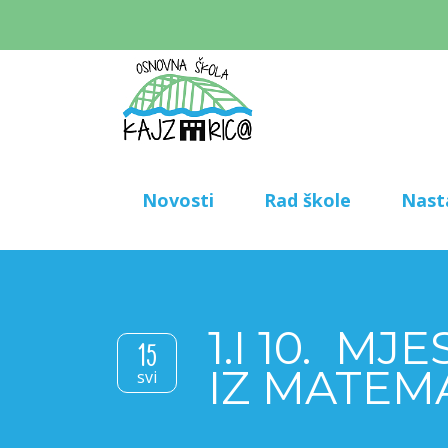
Novosti
Rad škole
Nast
1.I 10. 
15
IZ MATEM
svi