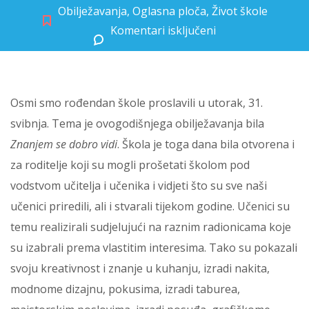
Obilježavanja
,
Oglasna ploča
,
Život škole
Komentari isključeni
za Znanjem se dobro vidi
Osmi smo rođendan škole proslavili u utorak, 31.
svibnja. Tema je ovogodišnjega obilježavanja bila
Znanjem se dobro vidi
. Škola je toga dana bila otvorena i
za roditelje koji su mogli prošetati školom pod
vodstvom učitelja i učenika i vidjeti što su sve naši
učenici priredili, ali i stvarali tijekom godine. Učenici su
temu realizirali sudjelujući na raznim radionicama koje
su izabrali prema vlastitim interesima. Tako su pokazali
svoju kreativnost i znanje u kuhanju, izradi nakita,
modnome dizajnu, pokusima, izradi taburea,