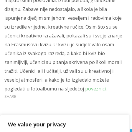
majstorskim poslovima, izradi posuđa, grafičkome
dizajnu. Zabave nije nedostajalo, a škola je bila
ispunjena dječjim smijehom, veseljem i radovima koje
su izradile vrijedne, kreativne ručice. Osim što su se
učenici kreativno izražavali, pokazali su i svoje znanje
na Erasmusovu kvizu. U kvizu je sudjelovalo osam
učenika iz svakoga razreda, a kako bi kviz bio
zanimljiviji, učenici su pitanja skrivena po školi morali
tražiti. Učenici, ali i učitelji, uživali su u kreativnoj i
veseloj atmosferi, a kako je to izgledalo možete
pogledati u fotoalbumu na sljedećoj
poveznici
.
SHARE
We value your privacy