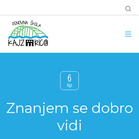
6
lip
Znanjem se dobro
vidi