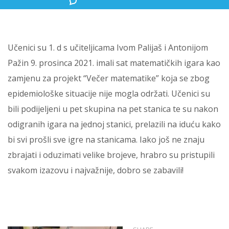
Učenici su 1. d s učiteljicama Ivom Palijaš i Antonijom
Pažin 9. prosinca 2021. imali sat matematičkih igara kao
zamjenu za projekt “Večer matematike” koja se zbog
epidemiološke situacije nije mogla održati. Učenici su
bili podijeljeni u pet skupina na pet stanica te su nakon
odigranih igara na jednoj stanici, prelazili na iduću kako
bi svi prošli sve igre na stanicama. Iako još ne znaju
zbrajati i oduzimati velike brojeve, hrabro su pristupili
svakom izazovu i najvažnije, dobro se zabavili!