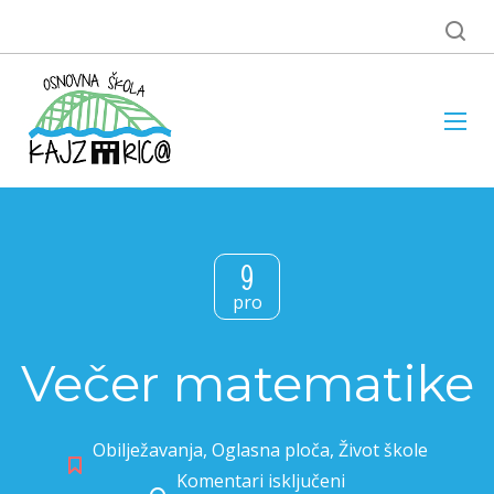
9
pro
Večer matematike
Obilježavanja
,
Oglasna ploča
,
Život škole
Komentari isključeni
za Večer matematike