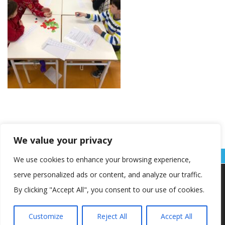
We value your privacy
We use cookies to enhance your browsing experience,
serve personalized ads or content, and analyze our traffic.
Koristimo kolačiće kako bismo vam pružili najbolje iskustvo na
našoj web stranici.
By clicking "Accept All", you consent to our use of cookies.
Informacije o kolačićima koje koristimo ili opcije za
isključivanje kolačića možete pronaći u
postavkama
.
Customize
Reject All
Accept All
Copyright © OŠ Kajzerica
Prihvaćam