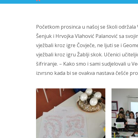
Početkom prosinca u našoj se školi održala 
Šenjuk i Hrvojka Vlahović Palanović sa svoji
vježbali kroz igre Čovječe, ne ljuti se i Geom
vježbali kroz igru Žablji skok. Učenici učitel
šifriranje. – Kako smo i sami sudjelovali u V
izvrsno kada bi se ovakva nastava češće provo