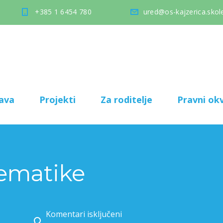
+385 1 6454 780
ured@os-kajzerica.skole
ava
Projekti
Za roditelje
Pravni okv
ematike
Komentari isključeni
za Večer matematike