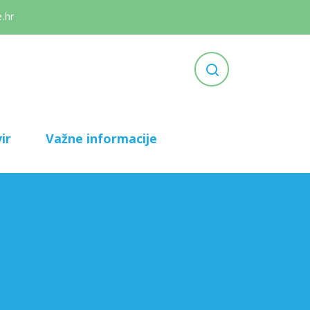
.hr
ir
Važne informacije