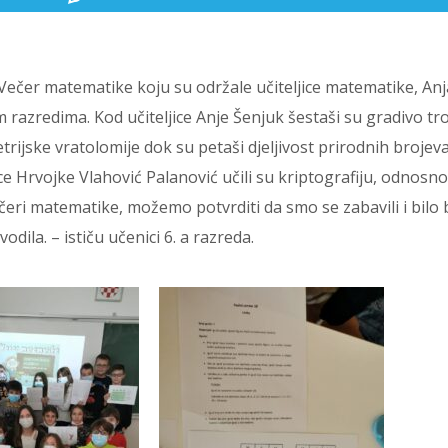
Večer matematike koju su održale učiteljice matematike, Anj
m razredima. Kod učiteljice Anje Šenjuk šestaši su gradivo tr
etrijske vratolomije dok su petaši djeljivost prirodnih brojev
jice Hrvojke Vlahović Palanović učili su kriptografiju, odnosno
ečeri matematike, možemo potvrditi da smo se zabavili i bilo 
dila. – ističu učenici 6. a razreda.