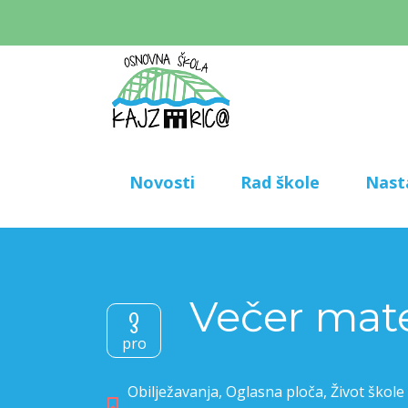
Novosti
Rad škole
Nast
Večer mat
3
pro
Obilježavanja
,
Oglasna ploča
,
Život škole